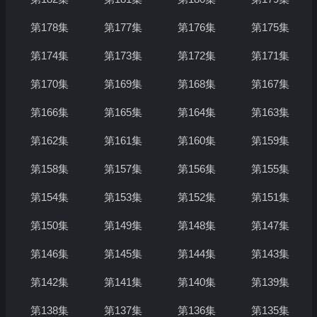
第178集
第177集
第176集
第175集
第174集
第173集
第172集
第171集
第170集
第169集
第168集
第167集
第166集
第165集
第164集
第163集
第162集
第161集
第160集
第159集
第158集
第157集
第156集
第155集
正在加载…
第154集
第153集
第152集
第151集
第150集
第149集
第148集
第147集
第146集
第145集
第144集
第143集
第142集
第141集
第140集
第139集
第138集
第137集
第136集
第135集