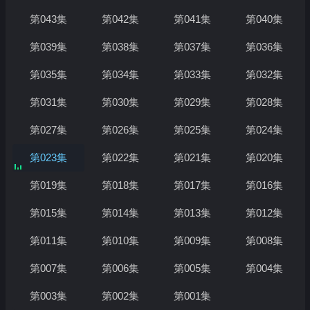
第043集
第042集
第041集
第040集
第039集
第038集
第037集
第036集
第035集
第034集
第033集
第032集
第031集
第030集
第029集
第028集
第027集
第026集
第025集
第024集
第023集
第022集
第021集
第020集
第019集
第018集
第017集
第016集
第015集
第014集
第013集
第012集
第011集
第010集
第009集
第008集
第007集
第006集
第005集
第004集
第003集
第002集
第001集