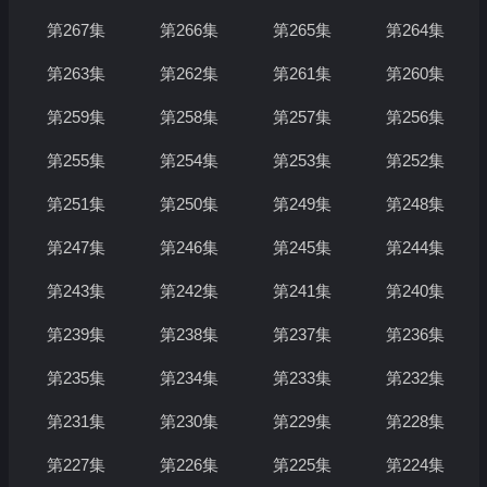
第267集
第266集
第265集
第264集
第263集
第262集
第261集
第260集
第259集
第258集
第257集
第256集
第255集
第254集
第253集
第252集
第251集
第250集
第249集
第248集
第247集
第246集
第245集
第244集
第243集
第242集
第241集
第240集
第239集
第238集
第237集
第236集
第235集
第234集
第233集
第232集
第231集
第230集
第229集
第228集
第227集
第226集
第225集
第224集