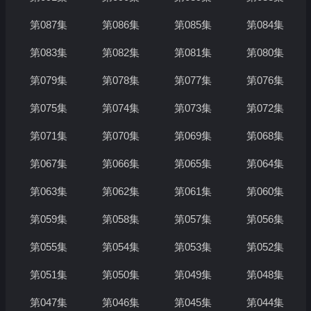
第087集
第086集
第085集
第084集
第083集
第082集
第081集
第080集
第079集
第078集
第077集
第076集
第075集
第074集
第073集
第072集
第071集
第070集
第069集
第068集
第067集
第066集
第065集
第064集
第063集
第062集
第061集
第060集
第059集
第058集
第057集
第056集
第055集
第054集
第053集
第052集
第051集
第050集
第049集
第048集
第047集
第046集
第045集
第044集