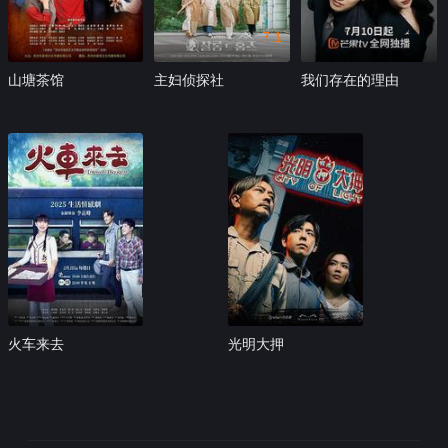
7.1
山塘茶馆
主妇侦探社
我们存在的理由
火车来去
光明大押