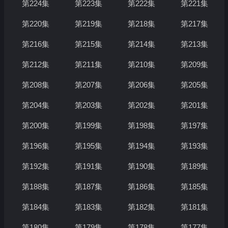
第224集
第223集
第222集
第221集
第220集
第219集
第218集
第217集
第216集
第215集
第214集
第213集
第212集
第211集
第210集
第209集
第208集
第207集
第206集
第205集
第204集
第203集
第202集
第201集
第200集
第199集
第198集
第197集
第196集
第195集
第194集
第193集
第192集
第191集
第190集
第189集
第188集
第187集
第186集
第185集
第184集
第183集
第182集
第181集
第180集
第179集
第178集
第177集