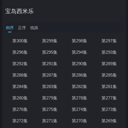
宝岛西米乐
倒序
正序
线路
第300集
第299集
第298集
第297集
第296集
第295集
第294集
第293集
第292集
第291集
第290集
第289集
第288集
第287集
第286集
第285集
第284集
第283集
第282集
第281集
第280集
第279集
第278集
第277集
第276集
第275集
第274集
第273集
第272集
第271集
第270集
第269集