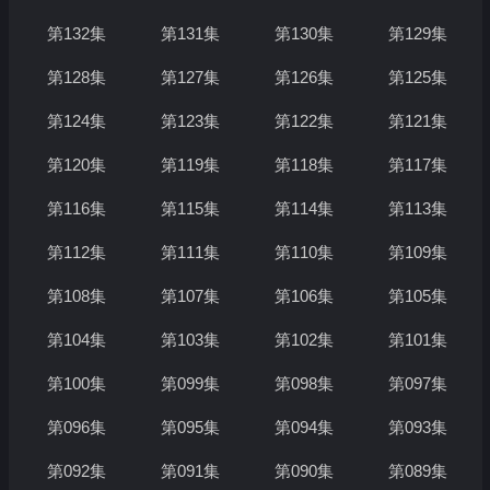
第132集
第131集
第130集
第129集
第128集
第127集
第126集
第125集
第124集
第123集
第122集
第121集
第120集
第119集
第118集
第117集
第116集
第115集
第114集
第113集
第112集
第111集
第110集
第109集
第108集
第107集
第106集
第105集
第104集
第103集
第102集
第101集
第100集
第099集
第098集
第097集
第096集
第095集
第094集
第093集
第092集
第091集
第090集
第089集