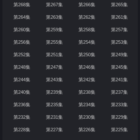
第268集
第267集
第266集
第265集
第264集
第263集
第262集
第261集
第260集
第259集
第258集
第257集
第256集
第255集
第254集
第253集
第252集
第251集
第250集
第249集
第248集
第247集
第246集
第245集
第244集
第243集
第242集
第241集
第240集
第239集
第238集
第237集
第236集
第235集
第234集
第233集
第232集
第231集
第230集
第229集
第228集
第227集
第226集
第225集