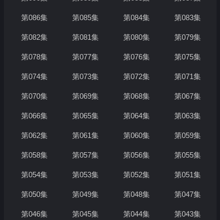
第086集
第085集
第084集
第083集
第082集
第081集
第080集
第079集
第078集
第077集
第076集
第075集
第074集
第073集
第072集
第071集
第070集
第069集
第068集
第067集
第066集
第065集
第064集
第063集
第062集
第061集
第060集
第059集
第058集
第057集
第056集
第055集
第054集
第053集
第052集
第051集
第050集
第049集
第048集
第047集
第046集
第045集
第044集
第043集