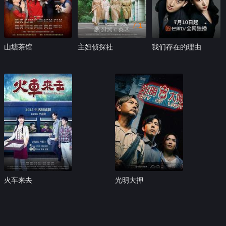
7.1
山塘茶馆
主妇侦探社
我们存在的理由
火车来去
光明大押