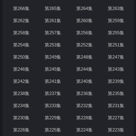
第266集
第265集
第264集
第263集
第262集
第261集
第260集
第259集
第258集
第257集
第256集
第255集
第254集
第253集
第252集
第251集
第250集
第249集
第248集
第247集
第246集
第245集
第244集
第243集
第242集
第241集
第240集
第239集
第238集
第237集
第236集
第235集
第234集
第233集
第232集
第231集
第230集
第229集
第228集
第227集
第226集
第225集
第224集
第223集