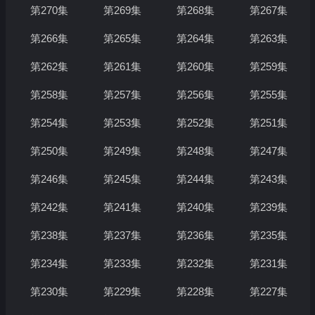
第270集
第269集
第268集
第267集
第266集
第265集
第264集
第263集
第262集
第261集
第260集
第259集
第258集
第257集
第256集
第255集
第254集
第253集
第252集
第251集
第250集
第249集
第248集
第247集
第246集
第245集
第244集
第243集
第242集
第241集
第240集
第239集
第238集
第237集
第236集
第235集
第234集
第233集
第232集
第231集
第230集
第229集
第228集
第227集