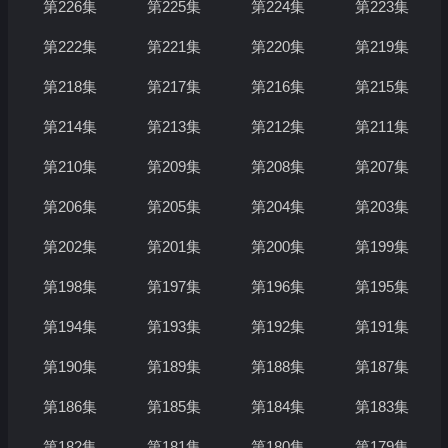
第226集
第225集
第224集
第223集
第222集
第221集
第220集
第219集
第218集
第217集
第216集
第215集
第214集
第213集
第212集
第211集
第210集
第209集
第208集
第207集
第206集
第205集
第204集
第203集
第202集
第201集
第200集
第199集
第198集
第197集
第196集
第195集
第194集
第193集
第192集
第191集
第190集
第189集
第188集
第187集
第186集
第185集
第184集
第183集
第182集
第181集
第180集
第179集