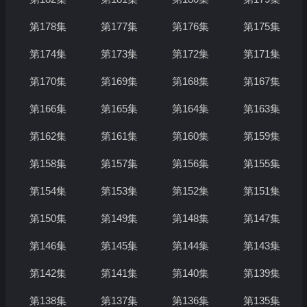
第178集
第177集
第176集
第175集
第174集
第173集
第172集
第171集
第170集
第169集
第168集
第167集
第166集
第165集
第164集
第163集
第162集
第161集
第160集
第159集
第158集
第157集
第156集
第155集
正在加载…
第154集
第153集
第152集
第151集
第150集
第149集
第148集
第147集
第146集
第145集
第144集
第143集
第142集
第141集
第140集
第139集
第138集
第137集
第136集
第135集