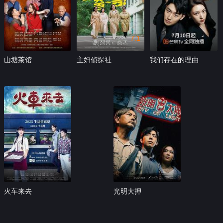
7.1
山塘茶馆
主妇侦探社
我们存在的理由
火车来去
光明大押