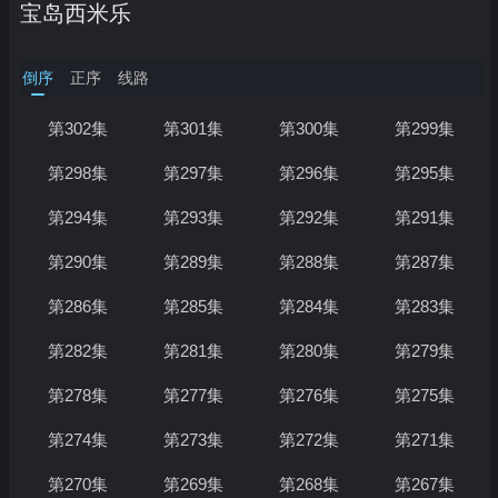
宝岛西米乐
倒序
正序
线路
第302集
第301集
第300集
第299集
第298集
第297集
第296集
第295集
第294集
第293集
第292集
第291集
第290集
第289集
第288集
第287集
第286集
第285集
第284集
第283集
第282集
第281集
第280集
第279集
第278集
第277集
第276集
第275集
第274集
第273集
第272集
第271集
第270集
第269集
第268集
第267集