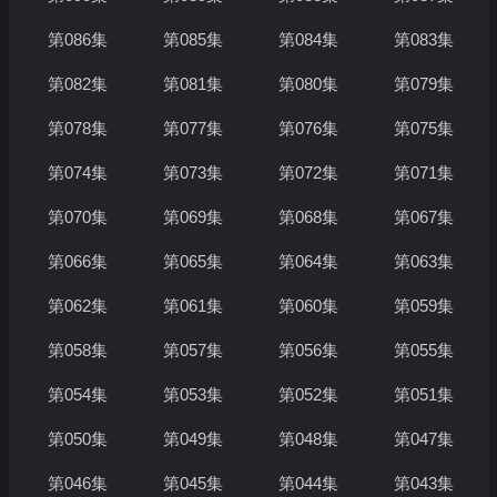
第086集
第085集
第084集
第083集
第082集
第081集
第080集
第079集
第078集
第077集
第076集
第075集
第074集
第073集
第072集
第071集
第070集
第069集
第068集
第067集
第066集
第065集
第064集
第063集
第062集
第061集
第060集
第059集
第058集
第057集
第056集
第055集
第054集
第053集
第052集
第051集
第050集
第049集
第048集
第047集
第046集
第045集
第044集
第043集