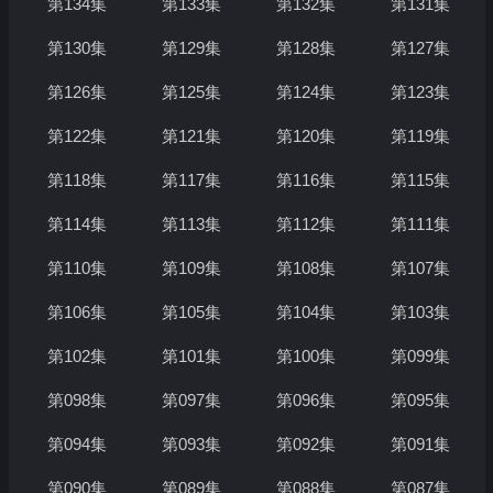
第134集
第133集
第132集
第131集
第130集
第129集
第128集
第127集
第126集
第125集
第124集
第123集
第122集
第121集
第120集
第119集
第118集
第117集
第116集
第115集
第114集
第113集
第112集
第111集
第110集
第109集
第108集
第107集
第106集
第105集
第104集
第103集
第102集
第101集
第100集
第099集
第098集
第097集
第096集
第095集
第094集
第093集
第092集
第091集
第090集
第089集
第088集
第087集