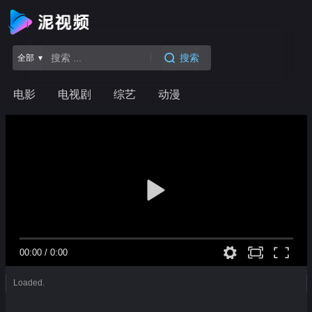
搜索
全部 ▾
电影
电视剧
综艺
动漫
00:00
/
0:00
Loaded.