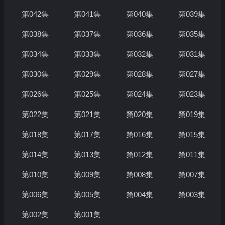
第042集
第041集
第040集
第039集
第038集
第037集
第036集
第035集
第034集
第033集
第032集
第031集
第030集
第029集
第028集
第027集
第026集
第025集
第024集
第023集
第022集
第021集
第020集
第019集
第018集
第017集
第016集
第015集
第014集
第013集
第012集
第011集
第010集
第009集
第008集
第007集
第006集
第005集
第004集
第003集
第002集
第001集