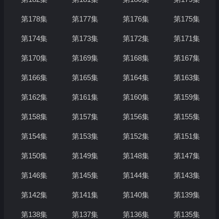
第178集
第177集
第176集
第175集
第174集
第173集
第172集
第171集
第170集
第169集
第168集
第167集
第166集
第165集
第164集
第163集
第162集
第161集
第160集
第159集
第158集
第157集
第156集
第155集
正在加载…
第154集
第153集
第152集
第151集
第150集
第149集
第148集
第147集
第146集
第145集
第144集
第143集
第142集
第141集
第140集
第139集
第138集
第137集
第136集
第135集