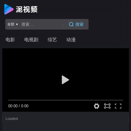
搜索
全部 ▾
电影
电视剧
综艺
动漫
00:00
/
0:00
Loaded.