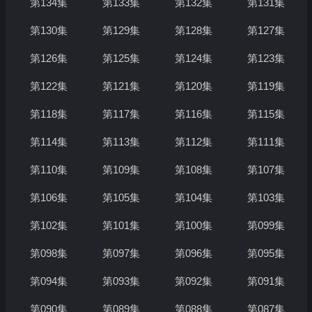
第134集
第133集
第132集
第131集
第130集
第129集
第128集
第127集
第126集
第125集
第124集
第123集
第122集
第121集
第120集
第119集
第118集
第117集
第116集
第115集
第114集
第113集
第112集
第111集
第110集
第109集
第108集
第107集
第106集
第105集
第104集
第103集
第102集
第101集
第100集
第099集
第098集
第097集
第096集
第095集
第094集
第093集
第092集
第091集
第090集
第089集
第088集
第087集