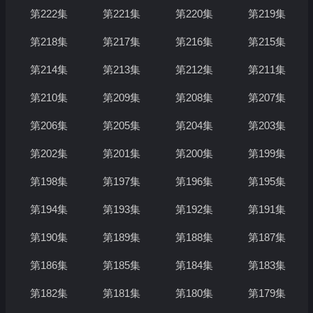
第222集
第221集
第220集
第219集
第218集
第217集
第216集
第215集
第214集
第213集
第212集
第211集
第210集
第209集
第208集
第207集
第206集
第205集
第204集
第203集
第202集
第201集
第200集
第199集
第198集
第197集
第196集
第195集
第194集
第193集
第192集
第191集
第190集
第189集
第188集
第187集
第186集
第185集
第184集
第183集
第182集
第181集
第180集
第179集