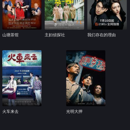
7.1
山塘茶馆
主妇侦探社
我们存在的理由
火车来去
光明大押