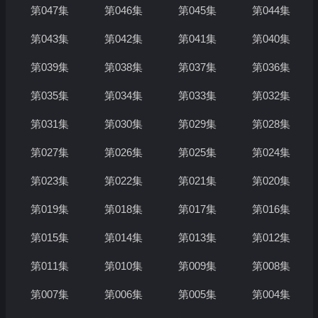
第047集
第046集
第045集
第044集
第043集
第042集
第041集
第040集
第039集
第038集
第037集
第036集
第035集
第034集
第033集
第032集
第031集
第030集
第029集
第028集
第027集
第026集
第025集
第024集
第023集
第022集
第021集
第020集
第019集
第018集
第017集
第016集
第015集
第014集
第013集
第012集
第011集
第010集
第009集
第008集
第007集
第006集
第005集
第004集