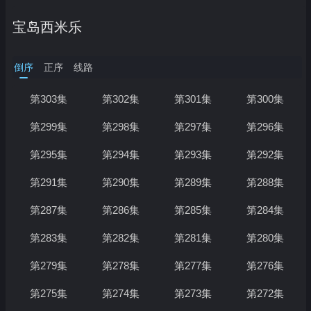
宝岛西米乐
倒序
正序
线路
第303集
第302集
第301集
第300集
第299集
第298集
第297集
第296集
第295集
第294集
第293集
第292集
第291集
第290集
第289集
第288集
第287集
第286集
第285集
第284集
第283集
第282集
第281集
第280集
第279集
第278集
第277集
第276集
第275集
第274集
第273集
第272集