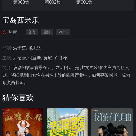
第003集
第002集
第001集
宝岛西米乐
热度
台湾
剧情
2025
导演:
洪于茹, 杨志坚
主演:
尹昭德, 何宜珊, 黄瑄, 卢彦泽
简介:
该剧的故事背景在五、六○年代，是以“女西装师”为主角的职人
剧。将细腻刻画女性在男性主导的西装产业中，如何突破困境、成为
顶尖西装师。
猜你喜欢