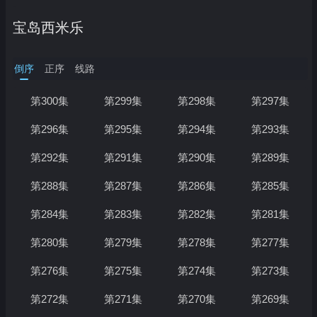
宝岛西米乐
倒序
正序
线路
第300集
第299集
第298集
第297集
第296集
第295集
第294集
第293集
第292集
第291集
第290集
第289集
第288集
第287集
第286集
第285集
第284集
第283集
第282集
第281集
第280集
第279集
第278集
第277集
第276集
第275集
第274集
第273集
第272集
第271集
第270集
第269集