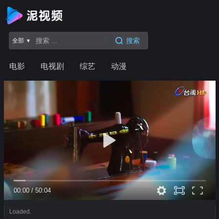
搜索
全部 ▾
电影
电视剧
综艺
动漫
00:00
/
50:04
Loaded.