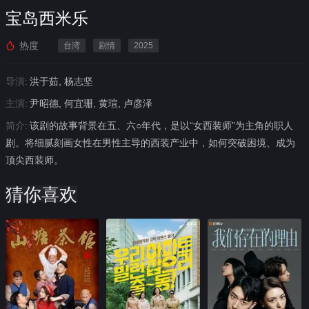
宝岛西米乐
热度
台湾
剧情
2025
导演:
洪于茹, 杨志坚
主演:
尹昭德, 何宜珊, 黄瑄, 卢彦泽
简介:
该剧的故事背景在五、六○年代，是以“女西装师”为主角的职人
剧。将细腻刻画女性在男性主导的西装产业中，如何突破困境、成为
顶尖西装师。
猜你喜欢