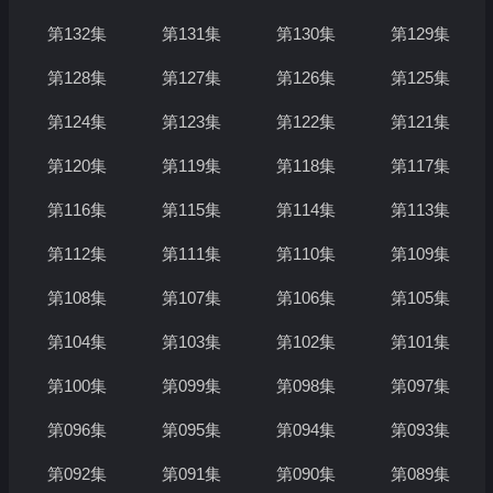
第132集
第131集
第130集
第129集
第128集
第127集
第126集
第125集
第124集
第123集
第122集
第121集
第120集
第119集
第118集
第117集
第116集
第115集
第114集
第113集
第112集
第111集
第110集
第109集
第108集
第107集
第106集
第105集
第104集
第103集
第102集
第101集
第100集
第099集
第098集
第097集
第096集
第095集
第094集
第093集
第092集
第091集
第090集
第089集