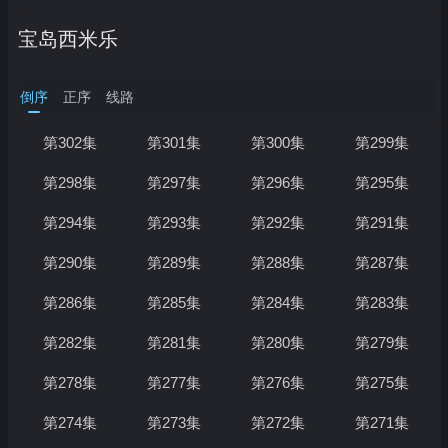
宝岛西米乐
倒序
正序
线路
第302集
第301集
第300集
第299集
第298集
第297集
第296集
第295集
第294集
第293集
第292集
第291集
第290集
第289集
第288集
第287集
第286集
第285集
第284集
第283集
第282集
第281集
第280集
第279集
第278集
第277集
第276集
第275集
第274集
第273集
第272集
第271集