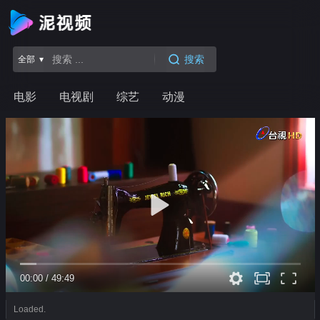
搜索
全部 ▾
电影
电视剧
综艺
动漫
00:00
/
49:49
Loaded.