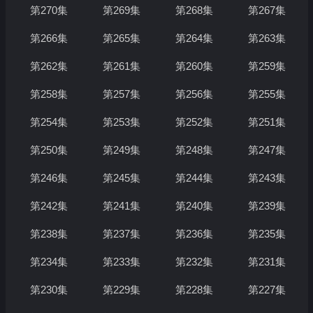
第270集
第269集
第268集
第267集
第266集
第265集
第264集
第263集
第262集
第261集
第260集
第259集
第258集
第257集
第256集
第255集
第254集
第253集
第252集
第251集
第250集
第249集
第248集
第247集
第246集
第245集
第244集
第243集
第242集
第241集
第240集
第239集
第238集
第237集
第236集
第235集
第234集
第233集
第232集
第231集
第230集
第229集
第228集
第227集