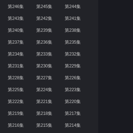
第246集
第245集
第244集
第243集
第242集
第241集
第240集
第239集
第238集
第237集
第236集
第235集
第234集
第233集
第232集
第231集
第230集
第229集
第228集
第227集
第226集
第225集
第224集
第223集
第222集
第221集
第220集
第219集
第218集
第217集
第216集
第215集
第214集