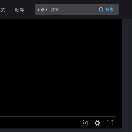
搜索
全部 ▾
综艺
动漫