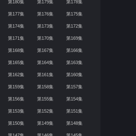
第180集
第179集
第178集
第177集
第176集
第175集
第174集
第173集
第172集
第171集
第170集
第169集
第168集
第167集
第166集
第165集
第164集
第163集
第162集
第161集
第160集
第159集
第158集
第157集
第156集
第155集
第154集
正在加载…
第153集
第152集
第151集
第150集
第149集
第148集
第147集
第146集
第145集