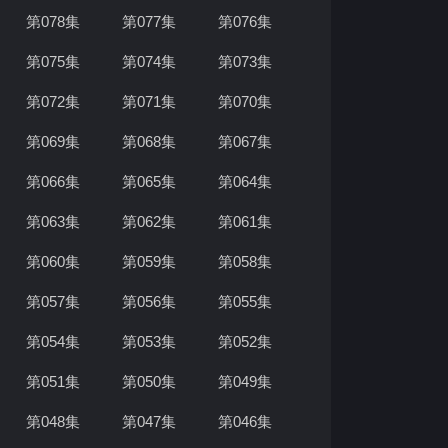
第078集
第077集
第076集
第075集
第074集
第073集
第072集
第071集
第070集
第069集
第068集
第067集
第066集
第065集
第064集
第063集
第062集
第061集
第060集
第059集
第058集
第057集
第056集
第055集
第054集
第053集
第052集
第051集
第050集
第049集
第048集
第047集
第046集