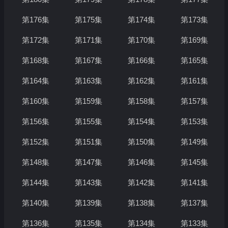
第176集
第175集
第174集
第173集
第172集
第171集
第170集
第169集
第168集
第167集
第166集
第165集
第164集
第163集
第162集
第161集
第160集
第159集
第158集
第157集
第156集
第155集
第154集
第153集
正在加载…
第152集
第151集
第150集
第149集
第148集
第147集
第146集
第145集
第144集
第143集
第142集
第141集
第140集
第139集
第138集
第137集
第136集
第135集
第134集
第133集