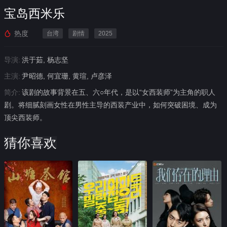
宝岛西米乐
热度
台湾
剧情
2025
导演:
洪于茹, 杨志坚
主演:
尹昭德, 何宜珊, 黄瑄, 卢彦泽
简介:
该剧的故事背景在五、六○年代，是以“女西装师”为主角的职人
剧。将细腻刻画女性在男性主导的西装产业中，如何突破困境、成为
顶尖西装师。
猜你喜欢