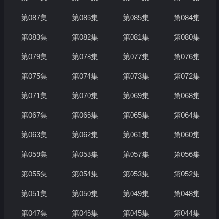
第087集
第086集
第085集
第084集
第083集
第082集
第081集
第080集
第079集
第078集
第077集
第076集
第075集
第074集
第073集
第072集
第071集
第070集
第069集
第068集
第067集
第066集
第065集
第064集
第063集
第062集
第061集
第060集
第059集
第058集
第057集
第056集
第055集
第054集
第053集
第052集
第051集
第050集
第049集
第048集
第047集
第046集
第045集
第044集