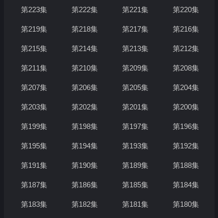
第223集
第222集
第221集
第220集
第219集
第218集
第217集
第216集
第215集
第214集
第213集
第212集
第211集
第210集
第209集
第208集
第207集
第206集
第205集
第204集
第203集
第202集
第201集
第200集
第199集
第198集
第197集
第196集
第195集
第194集
第193集
第192集
第191集
第190集
第189集
第188集
第187集
第186集
第185集
第184集
第183集
第182集
第181集
第180集