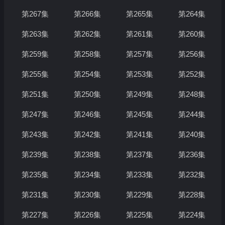
第267集
第266集
第265集
第264集
第263集
第262集
第261集
第260集
第259集
第258集
第257集
第256集
第255集
第254集
第253集
第252集
第251集
第250集
第249集
第248集
第247集
第246集
第245集
第244集
第243集
第242集
第241集
第240集
第239集
第238集
第237集
第236集
第235集
第234集
第233集
第232集
第231集
第230集
第229集
第228集
第227集
第226集
第225集
第224集