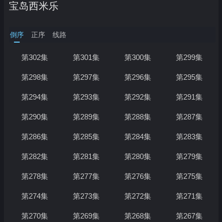
宝岛西米乐
倒序
正序
线路
第302集
第301集
第300集
第299集
第298集
第297集
第296集
第295集
第294集
第293集
第292集
第291集
第290集
第289集
第288集
第287集
第286集
第285集
第284集
第283集
第282集
第281集
第280集
第279集
第278集
第277集
第276集
第275集
第274集
第273集
第272集
第271集
第270集
第269集
第268集
第267集