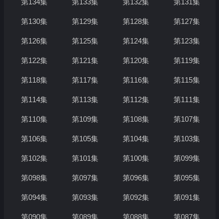
第134集
第133集
第132集
第131集
第130集
第129集
第128集
第127集
第126集
第125集
第124集
第123集
第122集
第121集
第120集
第119集
第118集
第117集
第116集
第115集
第114集
第113集
第112集
第111集
第110集
第109集
第108集
第107集
第106集
第105集
第104集
第103集
第102集
第101集
第100集
第099集
第098集
第097集
第096集
第095集
第094集
第093集
第092集
第091集
第090集
第089集
第088集
第087集