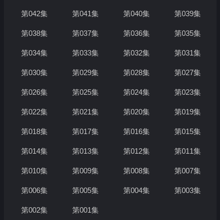
第042集
第041集
第040集
第039集
第038集
第037集
第036集
第035集
第034集
第033集
第032集
第031集
第030集
第029集
第028集
第027集
第026集
第025集
第024集
第023集
第022集
第021集
第020集
第019集
第018集
第017集
第016集
第015集
第014集
第013集
第012集
第011集
第010集
第009集
第008集
第007集
第006集
第005集
第004集
第003集
第002集
第001集