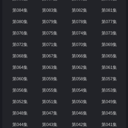
第084集
第083集
第082集
第081集
第080集
第079集
第078集
第077集
第076集
第075集
第074集
第073集
第072集
第071集
第070集
第069集
第068集
第067集
第066集
第065集
第064集
第063集
第062集
第061集
第060集
第059集
第058集
第057集
第056集
第055集
第054集
第053集
第052集
第051集
第050集
第049集
第048集
第047集
第046集
第045集
第044集
第043集
第042集
第041集