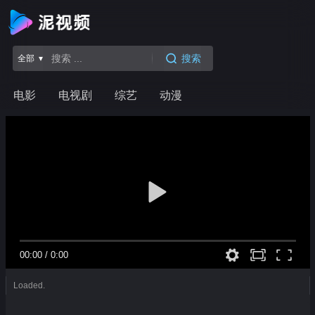
搜索
全部 ▾
电影
电视剧
综艺
动漫
00:00
/
0:00
Loaded.