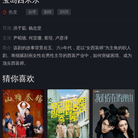
热度
台湾
剧情
2025
导演:
洪于茹, 杨志坚
主演:
尹昭德, 何宜珊, 黄瑄, 卢彦泽
简介:
该剧的故事背景在五、六○年代，是以“女西装师”为主角的职人
剧。将细腻刻画女性在男性主导的西装产业中，如何突破困境、成为
顶尖西装师。
猜你喜欢