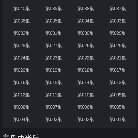
第040集
第039集
第038集
第037集
第036集
第035集
第034集
第033集
第032集
第031集
第030集
第029集
第028集
第027集
第026集
第025集
第024集
第023集
第022集
第021集
第020集
第019集
第018集
第017集
第016集
第015集
第014集
第013集
第012集
第011集
第010集
第009集
第008集
第007集
第006集
第005集
第004集
第003集
第002集
第001集
宝岛西米乐