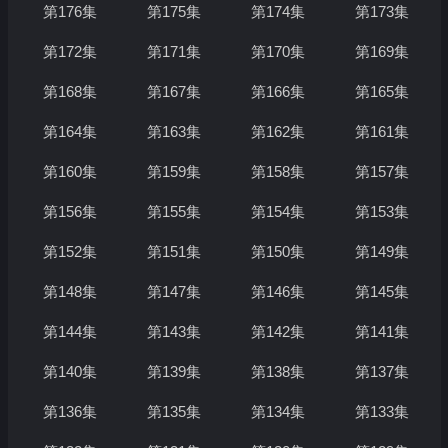
第176集
第175集
第174集
第173集
第172集
第171集
第170集
第169集
第168集
第167集
第166集
第165集
第164集
第163集
第162集
第161集
第160集
第159集
第158集
第157集
第156集
第155集
第154集
第153集
正在加载…
第152集
第151集
第150集
第149集
第148集
第147集
第146集
第145集
第144集
第143集
第142集
第141集
第140集
第139集
第138集
第137集
第136集
第135集
第134集
第133集