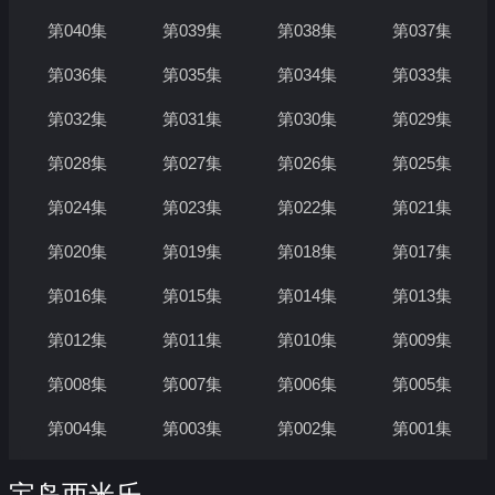
第040集
第039集
第038集
第037集
第036集
第035集
第034集
第033集
第032集
第031集
第030集
第029集
第028集
第027集
第026集
第025集
第024集
第023集
第022集
第021集
第020集
第019集
第018集
第017集
第016集
第015集
第014集
第013集
第012集
第011集
第010集
第009集
第008集
第007集
第006集
第005集
第004集
第003集
第002集
第001集
宝岛西米乐