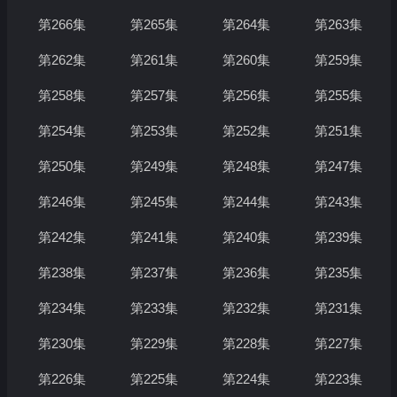
第266集
第265集
第264集
第263集
第262集
第261集
第260集
第259集
第258集
第257集
第256集
第255集
第254集
第253集
第252集
第251集
第250集
第249集
第248集
第247集
第246集
第245集
第244集
第243集
第242集
第241集
第240集
第239集
第238集
第237集
第236集
第235集
第234集
第233集
第232集
第231集
第230集
第229集
第228集
第227集
第226集
第225集
第224集
第223集