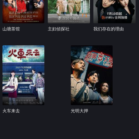
7.1
山塘茶馆
主妇侦探社
我们存在的理由
火车来去
光明大押