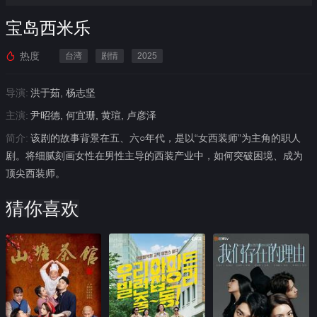
宝岛西米乐
热度
台湾
剧情
2025
导演:
洪于茹, 杨志坚
主演:
尹昭德, 何宜珊, 黄瑄, 卢彦泽
简介:
该剧的故事背景在五、六○年代，是以“女西装师”为主角的职人
剧。将细腻刻画女性在男性主导的西装产业中，如何突破困境、成为
顶尖西装师。
猜你喜欢