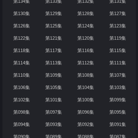
第134集
第133集
第132集
第131集
第130集
第129集
第128集
第127集
第126集
第125集
第124集
第123集
第122集
第121集
第120集
第119集
第118集
第117集
第116集
第115集
第114集
第113集
第112集
第111集
第110集
第109集
第108集
第107集
第106集
第105集
第104集
第103集
第102集
第101集
第100集
第099集
第098集
第097集
第096集
第095集
第094集
第093集
第092集
第091集
第090集
第089集
第088集
第087集