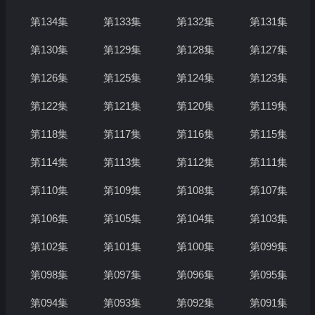
第134集
第133集
第132集
第131集
第130集
第129集
第128集
第127集
第126集
第125集
第124集
第123集
第122集
第121集
第120集
第119集
第118集
第117集
第116集
第115集
第114集
第113集
第112集
第111集
第110集
第109集
第108集
第107集
第106集
第105集
第104集
第103集
第102集
第101集
第100集
第099集
第098集
第097集
第096集
第095集
第094集
第093集
第092集
第091集