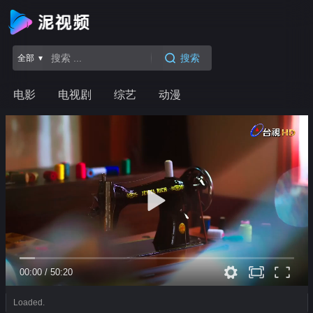
搜索
全部 ▾
电影
电视剧
综艺
动漫
00:00
/
50:20
Loaded.