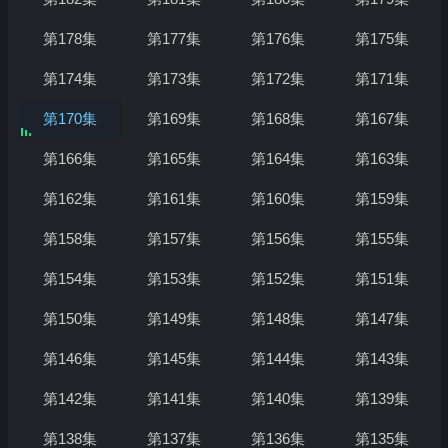
第178集
第177集
第176集
第175集
第174集
第173集
第172集
第171集
第170集
第169集
第168集
第167集
第166集
第165集
第164集
第163集
第162集
第161集
第160集
第159集
第158集
第157集
第156集
第155集
正在加载…
第154集
第153集
第152集
第151集
第150集
第149集
第148集
第147集
第146集
第145集
第144集
第143集
第142集
第141集
第140集
第139集
第138集
第137集
第136集
第135集