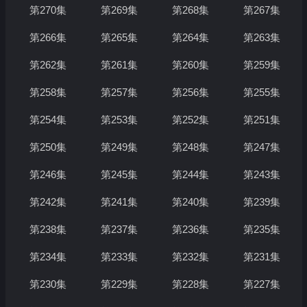
第270集
第269集
第268集
第267集
第266集
第265集
第264集
第263集
第262集
第261集
第260集
第259集
第258集
第257集
第256集
第255集
第254集
第253集
第252集
第251集
第250集
第249集
第248集
第247集
第246集
第245集
第244集
第243集
第242集
第241集
第240集
第239集
第238集
第237集
第236集
第235集
第234集
第233集
第232集
第231集
第230集
第229集
第228集
第227集