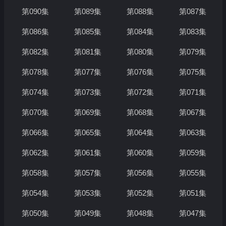
第090集
第089集
第088集
第087集
第086集
第085集
第084集
第083集
第082集
第081集
第080集
第079集
第078集
第077集
第076集
第075集
第074集
第073集
第072集
第071集
第070集
第069集
第068集
第067集
第066集
第065集
第064集
第063集
第062集
第061集
第060集
第059集
第058集
第057集
第056集
第055集
第054集
第053集
第052集
第051集
第050集
第049集
第048集
第047集