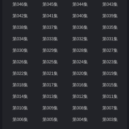
第046集
第045集
第044集
第043集
第042集
第041集
第040集
第039集
第038集
第037集
第036集
第035集
第034集
第033集
第032集
第031集
第030集
第029集
第028集
第027集
第026集
第025集
第024集
第023集
第022集
第021集
第020集
第019集
第018集
第017集
第016集
第015集
第014集
第013集
第012集
第011集
第010集
第009集
第008集
第007集
第006集
第005集
第004集
第003集