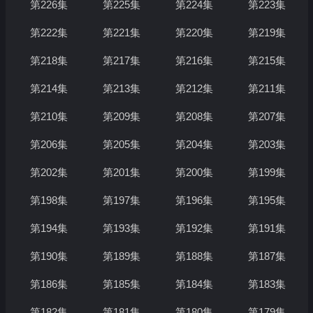
第226集
第225集
第224集
第223集
第222集
第221集
第220集
第219集
第218集
第217集
第216集
第215集
第214集
第213集
第212集
第211集
第210集
第209集
第208集
第207集
第206集
第205集
第204集
第203集
第202集
第201集
第200集
第199集
第198集
第197集
第196集
第195集
第194集
第193集
第192集
第191集
第190集
第189集
第188集
第187集
第186集
第185集
第184集
第183集
第182集
第181集
第180集
第179集