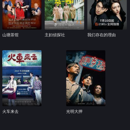
7.1
山塘茶馆
主妇侦探社
我们存在的理由
火车来去
光明大押