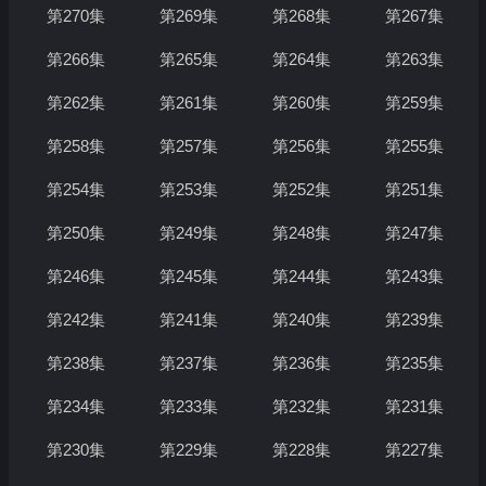
第270集
第269集
第268集
第267集
第266集
第265集
第264集
第263集
第262集
第261集
第260集
第259集
第258集
第257集
第256集
第255集
第254集
第253集
第252集
第251集
第250集
第249集
第248集
第247集
第246集
第245集
第244集
第243集
第242集
第241集
第240集
第239集
第238集
第237集
第236集
第235集
第234集
第233集
第232集
第231集
第230集
第229集
第228集
第227集