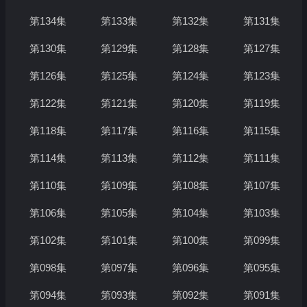
第134集
第133集
第132集
第131集
第130集
第129集
第128集
第127集
第126集
第125集
第124集
第123集
第122集
第121集
第120集
第119集
第118集
第117集
第116集
第115集
第114集
第113集
第112集
第111集
第110集
第109集
第108集
第107集
第106集
第105集
第104集
第103集
第102集
第101集
第100集
第099集
第098集
第097集
第096集
第095集
第094集
第093集
第092集
第091集