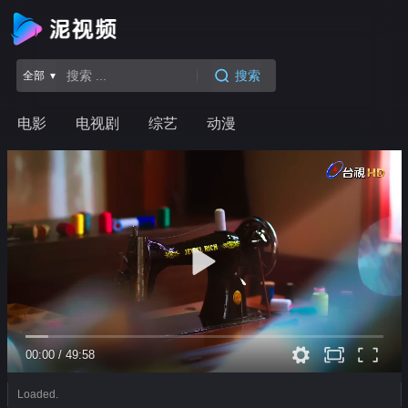
搜索
全部 ▾
电影
电视剧
综艺
动漫
00:00
/
49:58
Loaded.