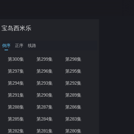
宝岛西米乐
倒序
正序
线路
第300集
第299集
第298集
第297集
第296集
第295集
第294集
第293集
第292集
第291集
第290集
第289集
第288集
第287集
第286集
第285集
第284集
第283集
第282集
第281集
第280集