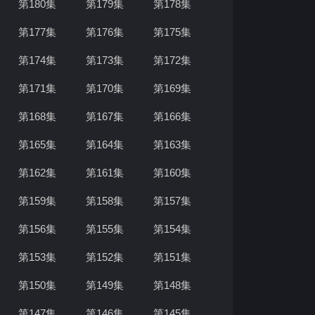
第180集
第179集
第178集
第177集
第176集
第175集
第174集
第173集
第172集
第171集
第170集
第169集
第168集
第167集
第166集
第165集
第164集
第163集
第162集
第161集
第160集
第159集
第158集
第157集
第156集
第155集
第154集
正在加载…
第153集
第152集
第151集
第150集
第149集
第148集
第147集
第146集
第145集