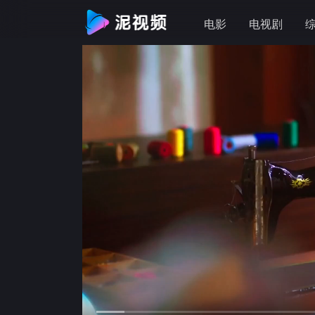
电影
电视剧