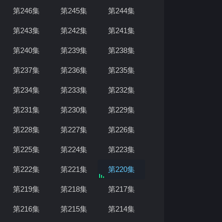
第246集
第245集
第244集
第243集
第242集
第241集
第240集
第239集
第238集
第237集
第236集
第235集
第234集
第233集
第232集
第231集
第230集
第229集
第228集
第227集
第226集
第225集
第224集
第223集
第222集
第221集
第220集
第219集
第218集
第217集
第216集
第215集
第214集