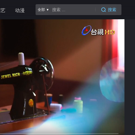
搜索
全部 ▾
综艺
动漫