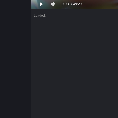
00:00
/
49:29
Loaded.