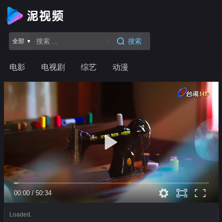
搜索
全部 ▾
电影
电视剧
综艺
动漫
00:00
/
50:34
Loaded.