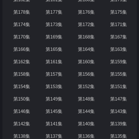
第178集
第177集
第176集
第175集
第174集
第173集
第172集
第171集
第170集
第169集
第168集
第167集
第166集
第165集
第164集
第163集
第162集
第161集
第160集
第159集
第158集
第157集
第156集
第155集
正在加载…
第154集
第153集
第152集
第151集
第150集
第149集
第148集
第147集
第146集
第145集
第144集
第143集
第142集
第141集
第140集
第139集
第138集
第137集
第136集
第135集