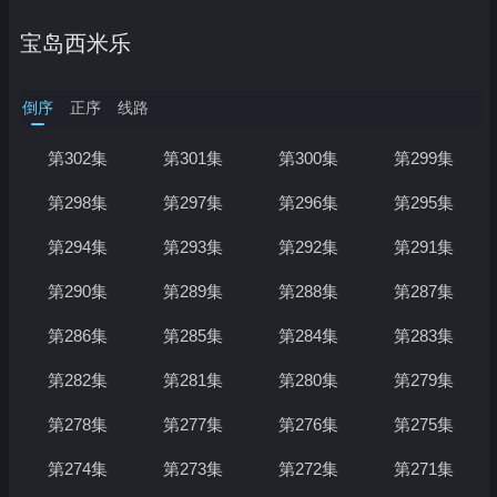
宝岛西米乐
倒序
正序
线路
第302集
第301集
第300集
第299集
第298集
第297集
第296集
第295集
第294集
第293集
第292集
第291集
第290集
第289集
第288集
第287集
第286集
第285集
第284集
第283集
第282集
第281集
第280集
第279集
第278集
第277集
第276集
第275集
第274集
第273集
第272集
第271集