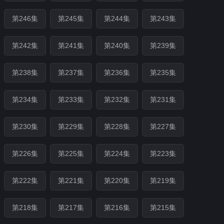
第246集
第245集
第244集
第243集
第242集
第241集
第240集
第239集
第238集
第237集
第236集
第235集
第234集
第233集
第232集
第231集
第230集
第229集
第228集
第227集
第226集
第225集
第224集
第223集
第222集
第221集
第220集
第219集
第218集
第217集
第216集
第215集