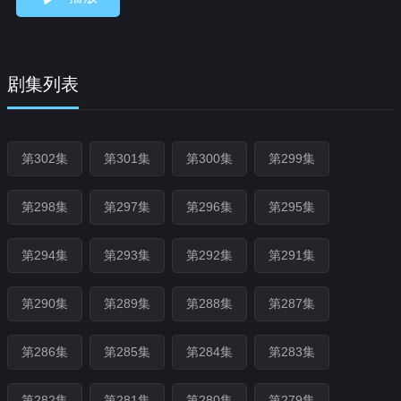
剧集列表
第302集
第301集
第300集
第299集
第298集
第297集
第296集
第295集
第294集
第293集
第292集
第291集
第290集
第289集
第288集
第287集
第286集
第285集
第284集
第283集
第282集
第281集
第280集
第279集