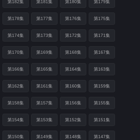
第182集
第181集
第180集
第179集
第178集
第177集
第176集
第175集
第174集
第173集
第172集
第171集
第170集
第169集
第168集
第167集
第166集
第165集
第164集
第163集
第162集
第161集
第160集
第159集
第158集
第157集
第156集
第155集
第154集
第153集
第152集
第151集
第150集
第149集
第148集
第147集