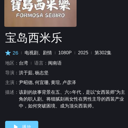
宝岛西米乐
26
电视剧、剧情
1080P
2025
第302集
地区：
台湾
语言：
闽南语
导演：
洪于茹, 杨志坚
主演：
尹昭德, 何宜珊, 黄瑄, 卢彦泽
描述：
该剧的故事背景在五、六○年代，是以“女西装师”为主
角的职人剧。将细腻刻画女性在男性主导的西装产业
中，如何突破困境、成为顶尖西装师。
播放