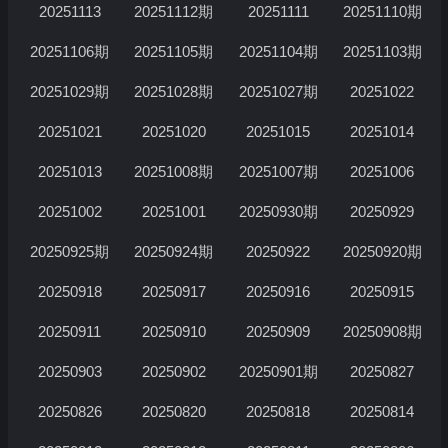
20251113
20251112期
20251111
20251110期
20251106期
20251105期
20251104期
20251103期
20251029期
20251028期
20251027期
20251022
20251021
20251020
20251015
20251014
20251013
20251008期
20251007期
20251006
20251002
20251001
20250930期
20250929
20250925期
20250924期
20250922
20250920期
20250918
20250917
20250916
20250915
20250911
20250910
20250909
20250908期
20250903
20250902
20250901期
20250827
20250826
20250820
20250818
20250814