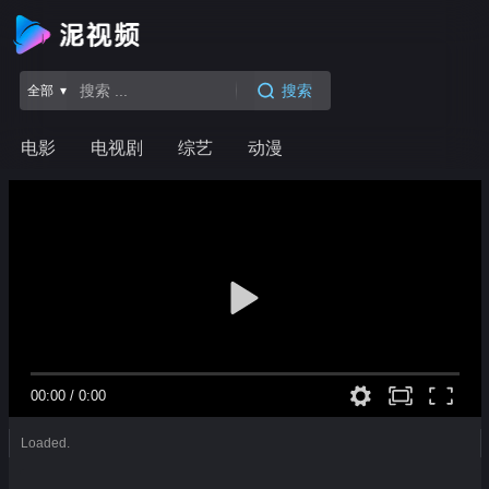
搜索
全部 ▾
电影
电视剧
综艺
动漫
00:00
/
0:00
Loaded.