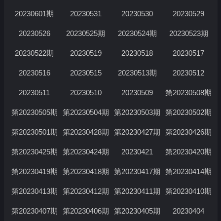
20230601期
20230531
20230530
20230529
20230526
20230525期
20230524期
20230523期
20230522期
20230519
20230518
20230517
20230516
20230515
20230513期
20230512
20230511
20230510
20230509
第20230508期
第20230505期
第20230504期
第20230503期
第20230502期
第20230501期
第20230428期
第20230427期
第20230426期
第20230425期
第20230424期
20230421
第20230420期
第20230419期
第20230418期
第20230417期
第20230414期
第20230413期
第20230412期
第20230411期
第20230410期
第20230407期
第20230406期
第20230405期
20230404