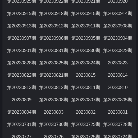
第20230925期
第20230922期
第20230921期
20230920
第20230919期
第20230918期
第20230915期
第20230914期
第20230913期
第20230912期
第20230911期
第20230908期
第20230907期
第20230906期
第20230905期
第20230904期
第20230901期
第20230831期
第20230830期
第20230829期
第20230828期
第20230825期
第20230824期
20230823
第20230822期
第20230821期
20230815
20230814
第20230813期
第20230812期
第20230811期
20230810
20230809
第20230808期
第20230807期
第20230805期
第20230804期
20230803
20230802
20230801
第20230731期
第20230730期
第20230729期
第20230728期
20230727
20230726
第20230725期
第20230724期