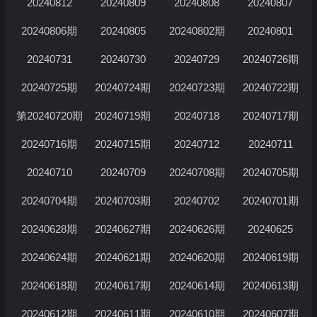
20240812
20240809
20240808
20240807
20240806期
20240805
20240802期
20240801
20240731
20240730
20240729
20240726期
20240725期
20240724期
20240723期
20240722期
第20240720期
20240719期
20240718
20240717期
20240716期
20240715期
20240712
20240711
20240710
20240709
20240708期
20240705期
20240704期
20240703期
20240702
20240701期
20240628期
20240627期
20240626期
20240625
20240624期
20240621期
20240620期
20240619期
20240618期
20240617期
20240614期
20240613期
20240612期
20240611期
20240610期
20240607期