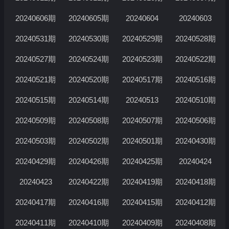
20240606期
20240605期
20240604
20240603
20240531期
20240530期
20240529期
20240528期
20240527期
20240524期
20240523期
20240522期
20240521期
20240520期
20240517期
20240516期
20240515期
20240514期
20240513
20240510期
20240509期
20240508期
20240507期
20240506期
20240503期
20240502期
20240501期
20240430期
20240429期
20240426期
20240425期
20240424
20240423
20240422期
20240419期
20240418期
20240417期
20240416期
20240415期
20240412期
20240411期
20240410期
20240409期
20240408期