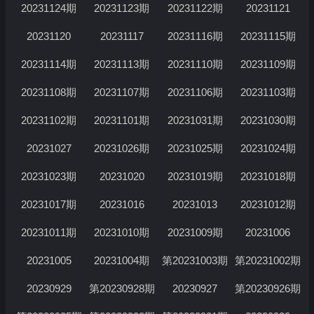
20231124期
20231123期
20231122期
20231121
20231120
20231117
20231116期
20231115期
20231114期
20231113期
20231110期
20231109期
20231108期
20231107期
20231106期
20231103期
20231102期
20231101期
20231031期
20231030期
20231027
20231026期
20231025期
20231024期
20231023期
20231020
20231019期
20231018期
20231017期
20231016
20231013
20231012期
20231011期
20231010期
20231009期
20231006
20231005
20231004期
第20231003期
第20231002期
20230929
第20230928期
20230927
第20230926期