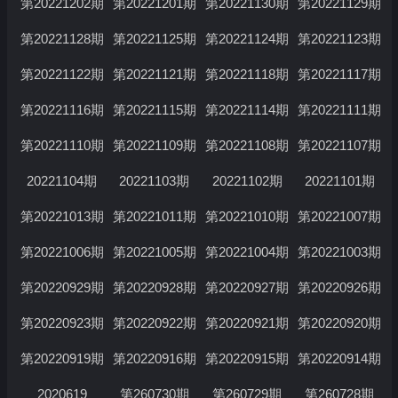
第20221202期
第20221201期
第20221130期
第20221129期
第20221128期
第20221125期
第20221124期
第20221123期
第20221122期
第20221121期
第20221118期
第20221117期
第20221116期
第20221115期
第20221114期
第20221111期
第20221110期
第20221109期
第20221108期
第20221107期
20221104期
20221103期
20221102期
20221101期
第20221013期
第20221011期
第20221010期
第20221007期
第20221006期
第20221005期
第20221004期
第20221003期
第20220929期
第20220928期
第20220927期
第20220926期
第20220923期
第20220922期
第20220921期
第20220920期
第20220919期
第20220916期
第20220915期
第20220914期
2020619
第260730期
第260729期
第260728期