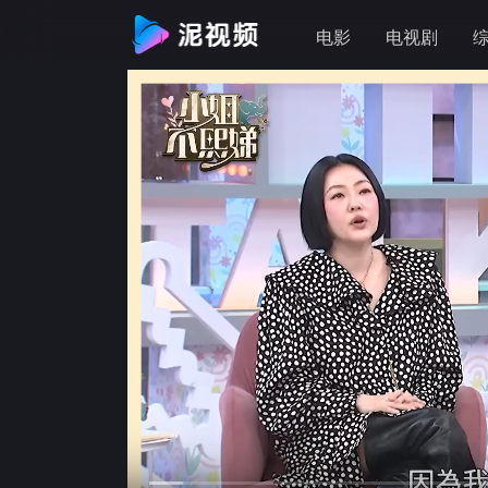
电影
电视剧