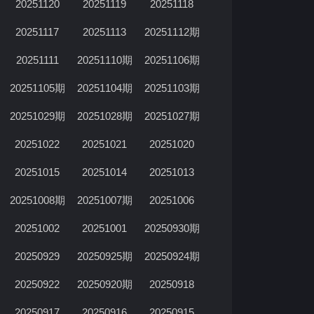
20251120
20251119
20251118
20251117
20251113
20251112期
20251111
20251110期
20251106期
20251105期
20251104期
20251103期
20251029期
20251028期
20251027期
20251022
20251021
20251020
20251015
20251014
20251013
20251008期
20251007期
20251006
20251002
20251001
20250930期
20250929
20250925期
20250924期
20250922
20250920期
20250918
20250917
20250916
20250915