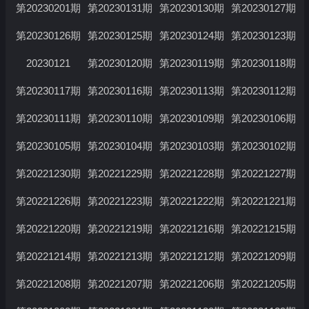
第20230201期
第20230131期
第20230130期
第20230127期
第20230126期
第20230125期
第20230124期
第20230123期
20230121
第20230120期
第20230119期
第20230118期
第20230117期
第20230116期
第20230113期
第20230112期
第20230111期
第20230110期
第20230109期
第20230106期
第20230105期
第20230104期
第20230103期
第20230102期
第20221230期
第20221229期
第20221228期
第20221227期
第20221226期
第20221223期
第20221222期
第20221221期
第20221220期
第20221219期
第20221216期
第20221215期
第20221214期
第20221213期
第20221212期
第20221209期
第20221208期
第20221207期
第20221206期
第20221205期