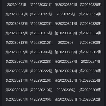
20230403期
第20230331期
第20230330期
第20230329期
第20230328期
第20230327期
20230325期
第20230324期
第20230323期
第20230322期
第20230321期
第20230320期
第20230317期
第20230316期
第20230315期
第20230314期
第20230313期
第20230310期
20230309
第20230308期
第20230307期
第20230306期
第20230303期
第20230302期
第20230301期
第20230228期
第20230227期
20230224期
第20230223期
第20230222期
第20230221期
第20230220期
第20230217期
第20230216期
第20230215期
第20230214期
第20230213期
第20230210期
20230209期
第20230208期
第20230207期
第20230206期
第20230203期
第20230202期