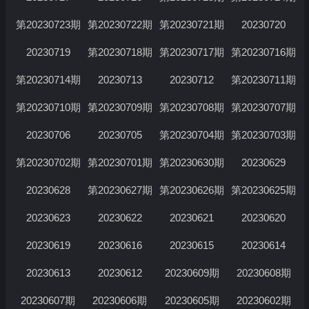
第20230723期
第20230722期
第20230721期
20230720
20230719
第20230718期
第20230717期
第20230716期
第20230714期
20230713
20230712
第20230711期
第20230710期
第20230709期
第20230708期
第20230707期
20230706
20230705
第20230704期
第20230703期
第20230702期
第20230701期
第20230630期
20230629
20230628
第20230627期
第20230626期
第20230625期
20230623
20230622
20230621
20230620
20230619
20230616
20230615
20230614
20230613
20230612
20230609期
20230608期
20230607期
20230606期
20230605期
20230602期