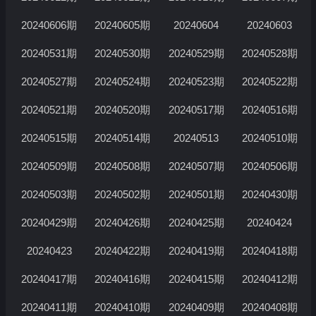
20240606期
20240605期
20240604
20240603
20240531期
20240530期
20240529期
20240528期
20240527期
20240524期
20240523期
20240522期
20240521期
20240520期
20240517期
20240516期
20240515期
20240514期
20240513
20240510期
20240509期
20240508期
20240507期
20240506期
20240503期
20240502期
20240501期
20240430期
20240429期
20240426期
20240425期
20240424
20240423
20240422期
20240419期
20240418期
20240417期
20240416期
20240415期
20240412期
20240411期
20240410期
20240409期
20240408期