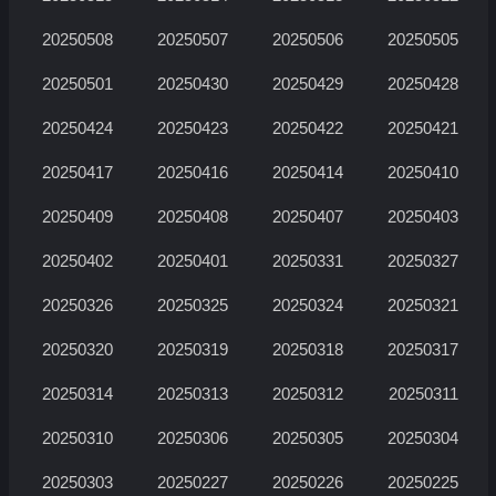
20250508
20250507
20250506
20250505
20250501
20250430
20250429
20250428
20250424
20250423
20250422
20250421
20250417
20250416
20250414
20250410
20250409
20250408
20250407
20250403
20250402
20250401
20250331
20250327
20250326
20250325
20250324
20250321
20250320
20250319
20250318
20250317
20250314
20250313
20250312
20250311
20250310
20250306
20250305
20250304
20250303
20250227
20250226
20250225