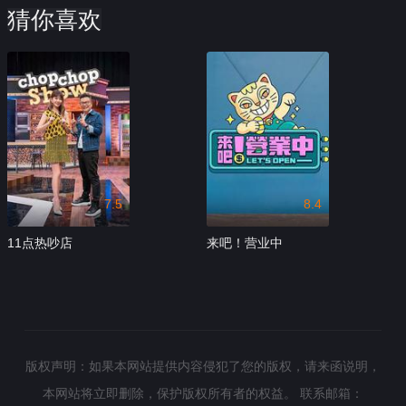
猜你喜欢
7.5
8.4
11点热吵店
来吧！营业中
版权声明：如果本网站提供内容侵犯了您的版权，请来函说明，
本网站将立即删除，保护版权所有者的权益。
联系邮箱：