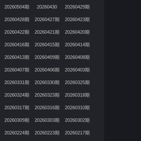
20260504期
20260430
20260429期
20260428期
20260427期
20260423期
20260422期
20260421期
20260420期
20260416期
20260415期
20260414期
20260413期
20260409期
20260408期
20260407期
20260406期
20260403期
20260331期
20260330期
20260325期
20260324期
20260323期
20260318期
20260317期
20260316期
20260310期
20260309期
20260303期
20260302期
20260224期
20260223期
20260217期