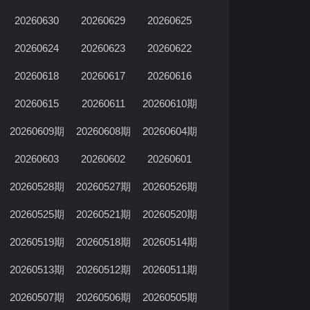
20260630
20260629
20260625
20260624
20260623
20260622
20260618
20260617
20260616
20260615
20260611
20260610期
20260609期
20260608期
20260604期
20260603
20260602
20260601
20260528期
20260527期
20260526期
20260525期
20260521期
20260520期
20260519期
20260518期
20260514期
20260513期
20260512期
20260511期
20260507期
20260506期
20260505期