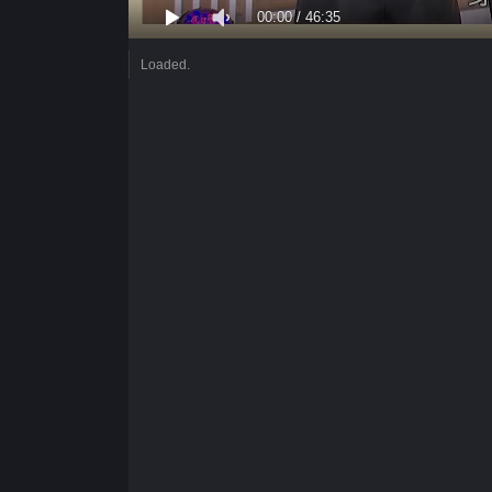
00:00
/
46:35
Loaded.