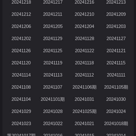
20241218
20241217
20241216
20241213
20241212
20241211
20241210
20241209
20241206
20241205
20241204
20241203
20241202
20241129
20241128
20241127
20241126
20241125
20241122
20241121
20241120
20241119
20241118
20241115
20241114
20241113
20241112
20241111
20241108
20241107
20241106期
20241105期
20241104
20241101期
20241031
20241030
20241029
20241028
20241025期
20241024
20241023
20241022
20241021
20241018期
第20241017期
20241016
20241015
20241014