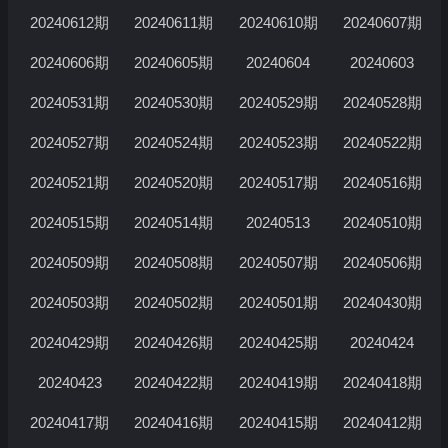
20240612期
20240611期
20240610期
20240607期
20240606期
20240605期
20240604
20240603
20240531期
20240530期
20240529期
20240528期
20240527期
20240524期
20240523期
20240522期
20240521期
20240520期
20240517期
20240516期
20240515期
20240514期
20240513
20240510期
20240509期
20240508期
20240507期
20240506期
20240503期
20240502期
20240501期
20240430期
20240429期
20240426期
20240425期
20240424
20240423
20240422期
20240419期
20240418期
20240417期
20240416期
20240415期
20240412期