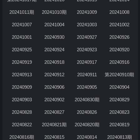
20241011期
20241010期
20241009
20241008
20241007
20241004
20241003
20241002
20241001
20240930
20240927
20240926
20240925
20240924
20240923
20240920
20240919
20240918
20240917
20240916
20240913
20240912
20240911
第20240910期
20240909
20240906
20240905
20240904
20240903
20240902
20240830期
20240829
20240828
20240827
20240826
20240823
20240822
20240821期
20240820期
20240819
20240816期
20240815
20240814
20240813期