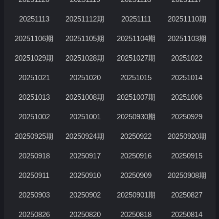
20251113
20251112期
20251111
20251110期
20251106期
20251105期
20251104期
20251103期
20251029期
20251028期
20251027期
20251022
20251021
20251020
20251015
20251014
20251013
20251008期
20251007期
20251006
20251002
20251001
20250930期
20250929
20250925期
20250924期
20250922
20250920期
20250918
20250917
20250916
20250915
20250911
20250910
20250909
20250908期
20250903
20250902
20250901期
20250827
20250826
20250820
20250818
20250814