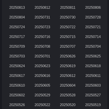
20250813
20250812
20250811
20250806
20250804
20250731
20250730
20250728
20250724
20250723
20250722
20250721
20250717
20250716
20250715
20250714
20250709
20250708
20250707
20250704
20250703
20250701
20250626
20250625
20250624
20250623
20250619
20250618
20250617
20250616
20250612
20250611
20250610
20250605
20250604
20250603
20250602
20250529
20250528
20250527
20250526
20250522
20250520
20250519