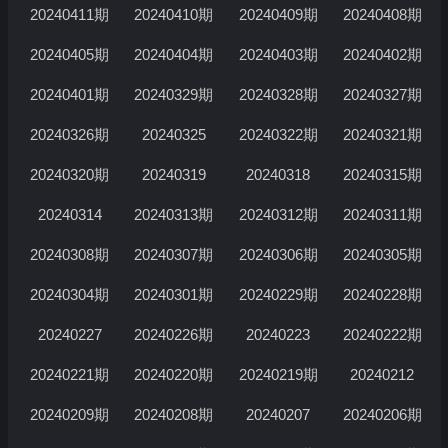
20240411期
20240410期
20240409期
20240408期
20240405期
20240404期
20240403期
20240402期
20240401期
20240329期
20240328期
20240327期
20240326期
20240325
20240322期
20240321期
正在加载…
20240320期
20240319
20240318
20240315期
20240314
20240313期
20240312期
20240311期
20240308期
20240307期
20240306期
20240305期
20240304期
20240301期
20240229期
20240228期
20240227
20240226期
20240223
20240222期
20240221期
20240220期
20240219期
20240212
20240209期
20240208期
20240207
20240206期