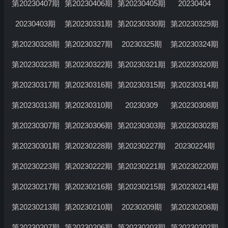
第20230407期
第20230406期
第20230405期
20230404
20230403期
第20230331期
第20230330期
第20230329期
第20230328期
第20230327期
20230325期
第20230324期
第20230323期
第20230322期
第20230321期
第20230320期
第20230317期
第20230316期
第20230315期
第20230314期
第20230313期
第20230310期
20230309
第20230308期
第20230307期
第20230306期
第20230303期
第20230302期
第20230301期
第20230228期
第20230227期
20230224期
第20230223期
第20230222期
第20230221期
第20230220期
第20230217期
第20230216期
第20230215期
第20230214期
第20230213期
第20230210期
20230209期
第20230208期
第20230207期
第20230206期
第20230203期
第20230202期