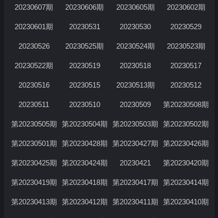
20230607期
20230606期
20230605期
20230602期
20230601期
20230531
20230530
20230529
20230526
20230525期
20230524期
20230523期
20230522期
20230519
20230518
20230517
20230516
20230515
20230513期
20230512
20230511
20230510
20230509
第20230508期
第20230505期
第20230504期
第20230503期
第20230502期
第20230501期
第20230428期
第20230427期
第20230426期
第20230425期
第20230424期
20230421
第20230420期
第20230419期
第20230418期
第20230417期
第20230414期
第20230413期
第20230412期
第20230411期
第20230410期