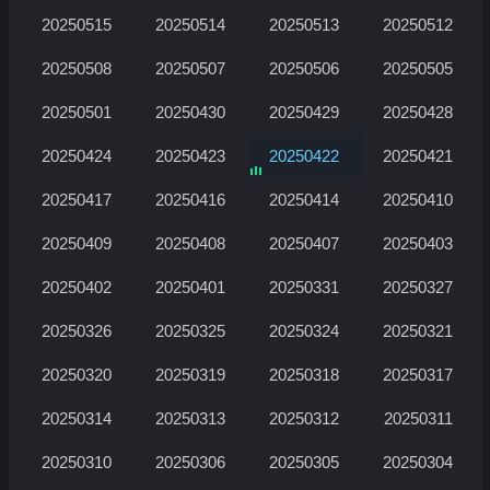
20250515
20250514
20250513
20250512
20250508
20250507
20250506
20250505
20250501
20250430
20250429
20250428
20250424
20250423
20250422
20250421
20250417
20250416
20250414
20250410
20250409
20250408
20250407
20250403
20250402
20250401
20250331
20250327
20250326
20250325
20250324
20250321
20250320
20250319
20250318
20250317
20250314
20250313
20250312
20250311
20250310
20250306
20250305
20250304