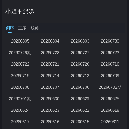
小姐不熙娣
倒序
正序
线路
20260805
20260804
20260803
20260730
20260729期
20260728
20260727
20260723
20260722
20260721
20260720
20260716
20260715
20260714
20260713
20260709
20260708
20260707
20260706
20260702期
20260701期
20260630
20260629
20260625
20260624
20260623
20260622
20260618
20260617
20260616
20260615
20260611