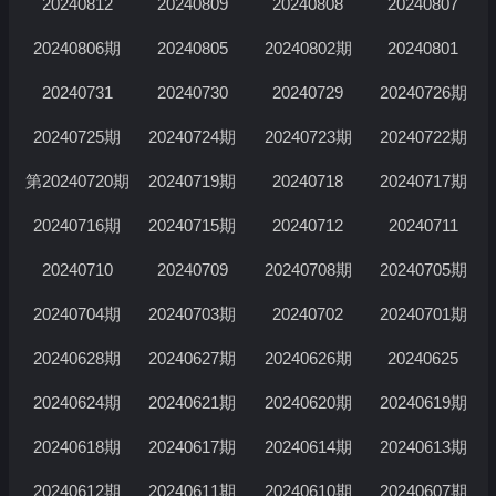
20240812
20240809
20240808
20240807
20240806期
20240805
20240802期
20240801
20240731
20240730
20240729
20240726期
20240725期
20240724期
20240723期
20240722期
第20240720期
20240719期
20240718
20240717期
20240716期
20240715期
20240712
20240711
20240710
20240709
20240708期
20240705期
20240704期
20240703期
20240702
20240701期
20240628期
20240627期
20240626期
20240625
20240624期
20240621期
20240620期
20240619期
20240618期
20240617期
20240614期
20240613期
20240612期
20240611期
20240610期
20240607期