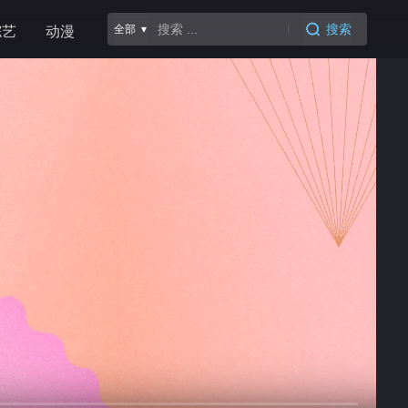
搜索
全部 ▾
综艺
动漫