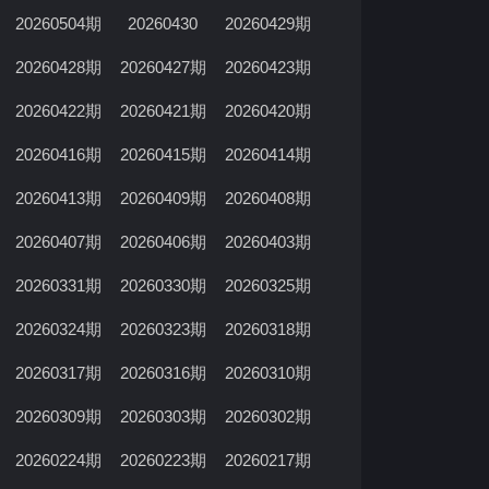
20260504期
20260430
20260429期
20260428期
20260427期
20260423期
20260422期
20260421期
20260420期
20260416期
20260415期
20260414期
20260413期
20260409期
20260408期
20260407期
20260406期
20260403期
20260331期
20260330期
20260325期
20260324期
20260323期
20260318期
20260317期
20260316期
20260310期
20260309期
20260303期
20260302期
20260224期
20260223期
20260217期