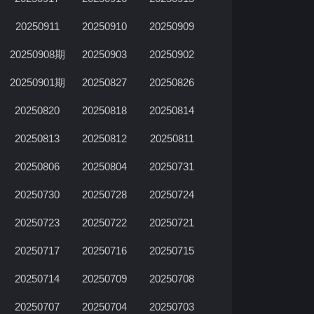
20250911
20250910
20250909
20250908期
20250903
20250902
20250901期
20250827
20250826
20250820
20250818
20250814
20250813
20250812
20250811
20250806
20250804
20250731
20250730
20250728
20250724
20250723
20250722
20250721
20250717
20250716
20250715
20250714
20250709
20250708
20250707
20250704
20250703