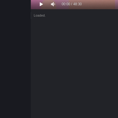
00:00
/
48:30
Loaded.