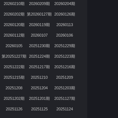
20260210期
20260209期
20260204期
20260202期
第20260127期
20260126期
20260120期
20260119期
20260113
20260112期
20260107
20260106
20260105
20251230期
20251229期
第20251227期
20251224期
20251223期
20251222期
20251217期
20251216期
20251215期
20251210
20251209
20251208
20251204
20251203期
20251202期
20251201期
20251127期
20251126
20251125
20251124