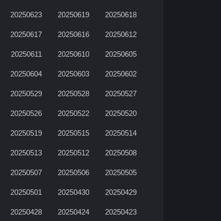
20250623
20250619
20250618
20250617
20250616
20250612
20250611
20250610
20250605
20250604
20250603
20250602
20250529
20250528
20250527
20250526
20250522
20250520
20250519
20250515
20250514
20250513
20250512
20250508
20250507
20250506
20250505
20250501
20250430
20250429
20250428
20250424
20250423