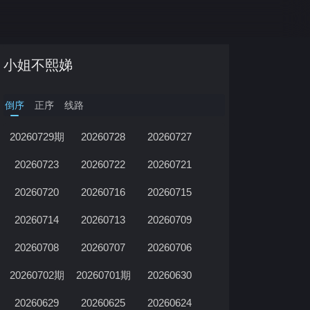
小姐不熙娣
倒序
正序
线路
20260729期
20260728
20260727
20260723
20260722
20260721
20260720
20260716
20260715
20260714
20260713
20260709
20260708
20260707
20260706
20260702期
20260701期
20260630
20260629
20260625
20260624