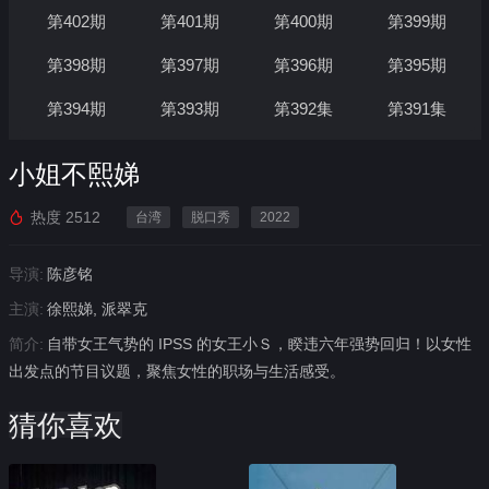
第402期
第401期
第400期
第399期
第398期
第397期
第396期
第395期
第394期
第393期
第392集
第391集
小姐不熙娣
热度
2512
台湾
脱口秀
2022
导演:
陈彦铭
主演:
徐熙娣, 派翠克
简介:
自带女王气势的 IPSS 的女王小Ｓ，睽违六年强势回归！以女性
出发点的节目议题，聚焦女性的职场与生活感受。
猜你喜欢