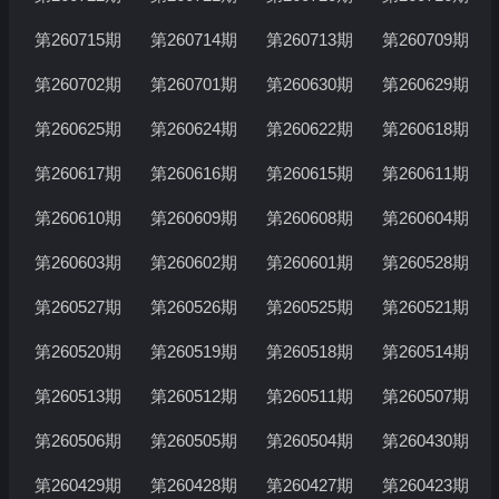
第260715期
第260714期
第260713期
第260709期
第260702期
第260701期
第260630期
第260629期
第260625期
第260624期
第260622期
第260618期
第260617期
第260616期
第260615期
第260611期
第260610期
第260609期
第260608期
第260604期
第260603期
第260602期
第260601期
第260528期
第260527期
第260526期
第260525期
第260521期
第260520期
第260519期
第260518期
第260514期
第260513期
第260512期
第260511期
第260507期
第260506期
第260505期
第260504期
第260430期
第260429期
第260428期
第260427期
第260423期