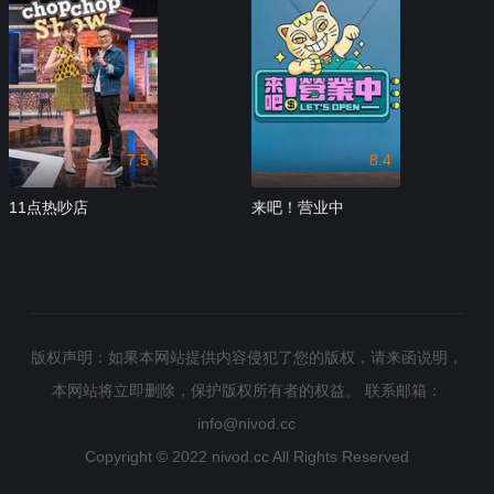
7.5
8.4
11点热吵店
来吧！营业中
版权声明：如果本网站提供内容侵犯了您的版权，请来函说明，
本网站将立即删除，保护版权所有者的权益。
联系邮箱：
info@nivod.cc
Copyright © 2022
nivod.cc
All Rights Reserved