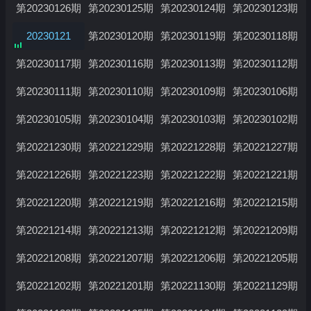
第20230126期
第20230125期
第20230124期
第20230123期
20230121
第20230120期
第20230119期
第20230118期
第20230117期
第20230116期
第20230113期
第20230112期
第20230111期
第20230110期
第20230109期
第20230106期
第20230105期
第20230104期
第20230103期
第20230102期
第20221230期
第20221229期
第20221228期
第20221227期
第20221226期
第20221223期
第20221222期
第20221221期
第20221220期
第20221219期
第20221216期
第20221215期
第20221214期
第20221213期
第20221212期
第20221209期
第20221208期
第20221207期
第20221206期
第20221205期
第20221202期
第20221201期
第20221130期
第20221129期