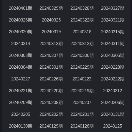
20240401期
20240329期
20240328期
20240327期
20240326期
20240325
20240322期
20240321期
正在加载…
20240320期
20240319
20240318
20240315期
20240314
20240313期
20240312期
20240311期
20240308期
20240307期
20240306期
20240305期
20240304期
20240301期
20240229期
20240228期
20240227
20240226期
20240223
20240222期
20240221期
20240220期
20240219期
20240212
20240209期
20240208期
20240207
20240206期
20240205
20240202期
20240201期
20240131期
20240130期
20240129期
20240126期
20240125