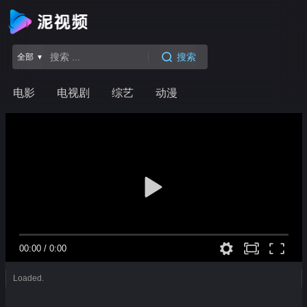
搜索
全部 ▾
电影
电视剧
综艺
动漫
00:00
/
0:00
Loaded.