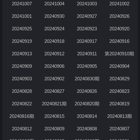
20241007
20241004
20241003
20241002
20241001
20240930
20240927
20240926
20240925
20240924
20240923
20240920
20240919
20240918
20240917
20240916
20240913
20240912
20240911
第20240910期
20240909
20240906
20240905
20240904
20240903
20240902
20240830期
20240829
20240828
20240827
20240826
20240823
20240822
20240821期
20240820期
20240819
20240816期
20240815
20240814
20240813期
20240812
20240809
20240808
20240807