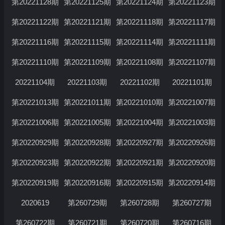
第20221128期
第20221125期
第20221124期
第20221123期
第20221122期
第20221121期
第20221118期
第20221117期
第20221116期
第20221115期
第20221114期
第20221111期
第20221110期
第20221109期
第20221108期
第20221107期
20221104期
20221103期
20221102期
20221101期
第20221013期
第20221011期
第20221010期
第20221007期
第20221006期
第20221005期
第20221004期
第20221003期
第20220929期
第20220928期
第20220927期
第20220926期
第20220923期
第20220922期
第20220921期
第20220920期
第20220919期
第20220916期
第20220915期
第20220914期
2020619
第260729期
第260728期
第260727期
第260722期
第260721期
第260720期
第260716期