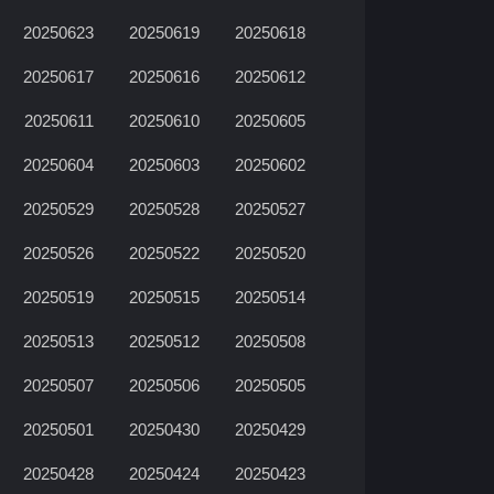
20250623
20250619
20250618
20250617
20250616
20250612
20250611
20250610
20250605
20250604
20250603
20250602
20250529
20250528
20250527
20250526
20250522
20250520
20250519
20250515
20250514
20250513
20250512
20250508
20250507
20250506
20250505
20250501
20250430
20250429
20250428
20250424
20250423