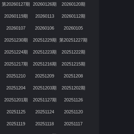
第20260127期
20260126期
20260120期
20260119期
20260113
20260112期
20260107
20260106
20260105
20251230期
20251229期
第20251227期
20251224期
20251223期
20251222期
20251217期
20251216期
20251215期
20251210
20251209
20251208
20251204
20251203期
20251202期
20251201期
20251127期
20251126
20251125
20251124
20251120
20251119
20251118
20251117