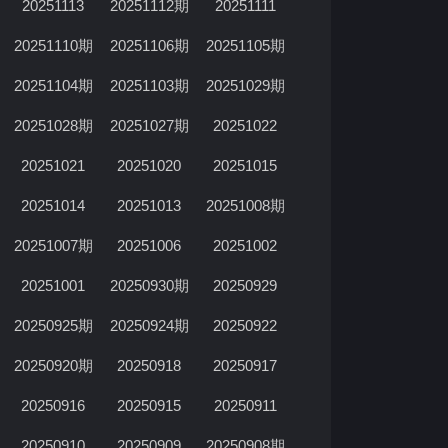
20251113
20251112期
20251111
20251110期
20251106期
20251105期
20251104期
20251103期
20251029期
20251028期
20251027期
20251022
20251021
20251020
20251015
20251014
20251013
20251008期
20251007期
20251006
20251002
20251001
20250930期
20250929
20250925期
20250924期
20250922
20250920期
20250918
20250917
20250916
20250915
20250911
20250910
20250909
20250908期