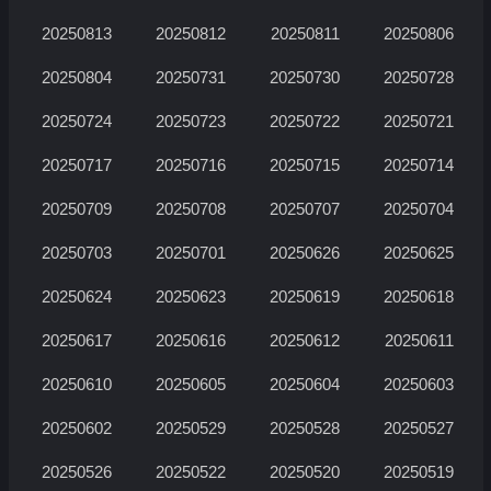
20250813
20250812
20250811
20250806
20250804
20250731
20250730
20250728
20250724
20250723
20250722
20250721
20250717
20250716
20250715
20250714
20250709
20250708
20250707
20250704
20250703
20250701
20250626
20250625
20250624
20250623
20250619
20250618
20250617
20250616
20250612
20250611
20250610
20250605
20250604
20250603
20250602
20250529
20250528
20250527
20250526
20250522
20250520
20250519