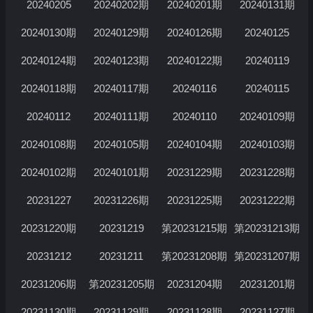
20240205
20240202期
20240201期
20240131期
20240130期
20240129期
20240126期
20240125
20240124期
20240123期
20240122期
20240119
20240118期
20240117期
20240116
20240115
20240112
20240111期
20240110
20240109期
20240108期
20240105期
20240104期
20240103期
20240102期
20240101期
20231229期
20231228期
20231227
20231226期
20231225期
20231222期
20231220期
20231219
第20231215期
第20231213期
20231212
20231211
第20231208期
第20231207期
20231206期
第20231205期
20231204期
20231201期
20231130期
20231129期
20231128期
20231127期