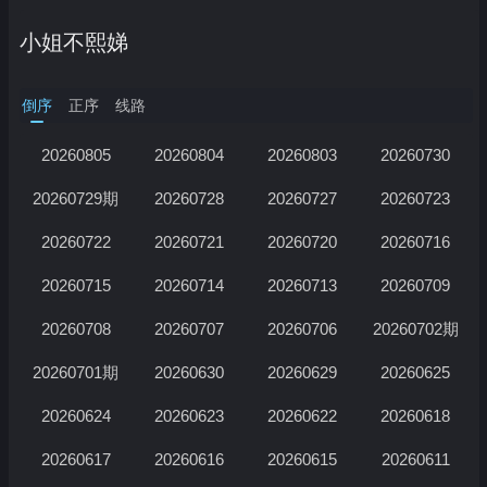
小姐不熙娣
倒序
正序
线路
20260805
20260804
20260803
20260730
20260729期
20260728
20260727
20260723
20260722
20260721
20260720
20260716
20260715
20260714
20260713
20260709
20260708
20260707
20260706
20260702期
20260701期
20260630
20260629
20260625
20260624
20260623
20260622
20260618
20260617
20260616
20260615
20260611