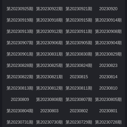
第20230925期
第20230922期
第20230921期
20230920
第20230919期
第20230918期
第20230915期
第20230914期
第20230913期
第20230912期
第20230911期
第20230908期
第20230907期
第20230906期
第20230905期
第20230904期
第20230901期
第20230831期
第20230830期
第20230829期
第20230828期
第20230825期
第20230824期
20230823
第20230822期
第20230821期
20230815
20230814
第20230813期
第20230812期
第20230811期
20230810
20230809
第20230808期
第20230807期
第20230805期
第20230804期
20230803
20230802
20230801
第20230731期
第20230730期
第20230729期
第20230728期