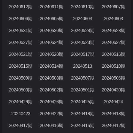
20240612期
20240611期
20240610期
20240607期
20240606期
20240605期
20240604
20240603
20240531期
20240530期
20240529期
20240528期
20240527期
20240524期
20240523期
20240522期
20240521期
20240520期
20240517期
20240516期
20240515期
20240514期
20240513
20240510期
20240509期
20240508期
20240507期
20240506期
20240503期
20240502期
20240501期
20240430期
20240429期
20240426期
20240425期
20240424
20240423
20240422期
20240419期
20240418期
20240417期
20240416期
20240415期
20240412期