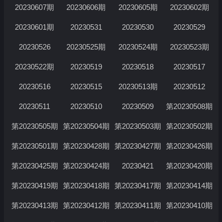
20230607期
20230606期
20230605期
20230602期
20230601期
20230531
20230530
20230529
20230526
20230525期
20230524期
20230523期
20230522期
20230519
20230518
20230517
20230516
20230515
20230513期
20230512
20230511
20230510
20230509
第20230508期
第20230505期
第20230504期
第20230503期
第20230502期
第20230501期
第20230428期
第20230427期
第20230426期
第20230425期
第20230424期
20230421
第20230420期
第20230419期
第20230418期
第20230417期
第20230414期
第20230413期
第20230412期
第20230411期
第20230410期