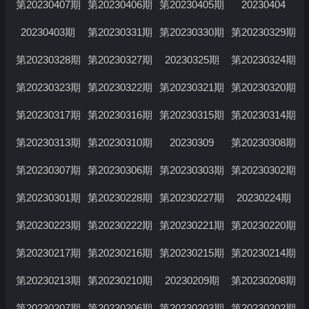
第20230407期
第20230406期
第20230405期
20230404
20230403期
第20230331期
第20230330期
第20230329期
第20230328期
第20230327期
20230325期
第20230324期
第20230323期
第20230322期
第20230321期
第20230320期
第20230317期
第20230316期
第20230315期
第20230314期
第20230313期
第20230310期
20230309
第20230308期
第20230307期
第20230306期
第20230303期
第20230302期
第20230301期
第20230228期
第20230227期
20230224期
第20230223期
第20230222期
第20230221期
第20230220期
第20230217期
第20230216期
第20230215期
第20230214期
第20230213期
第20230210期
20230209期
第20230208期
第20230207期
第20230206期
第20230203期
第20230202期