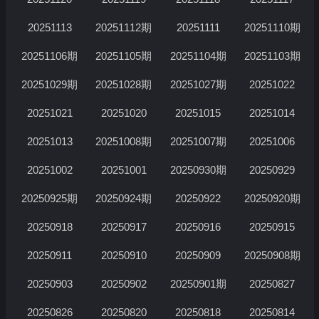
20251113
20251112期
20251111
20251110期
20251106期
20251105期
20251104期
20251103期
20251029期
20251028期
20251027期
20251022
20251021
20251020
20251015
20251014
20251013
20251008期
20251007期
20251006
20251002
20251001
20250930期
20250929
20250925期
20250924期
20250922
20250920期
20250918
20250917
20250916
20250915
20250911
20250910
20250909
20250908期
20250903
20250902
20250901期
20250827
20250826
20250820
20250818
20250814