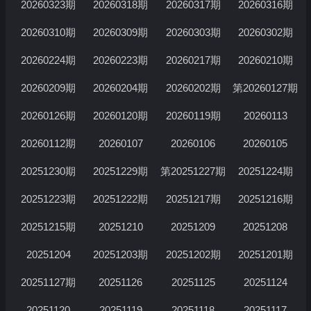
20260323期
20260318期
20260317期
20260316期
20260310期
20260309期
20260303期
20260302期
20260224期
20260223期
20260217期
20260210期
20260209期
20260204期
20260202期
第20260127期
20260126期
20260120期
20260119期
20260113
20260112期
20260107
20260106
20260105
20251230期
20251229期
第20251227期
20251224期
20251223期
20251222期
20251217期
20251216期
20251215期
20251210
20251209
20251208
20251204
20251203期
20251202期
20251201期
20251127期
20251126
20251125
20251124
20251120
20251119
20251118
20251117