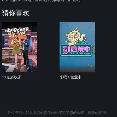
猜你喜欢
7.5
8.4
11点热吵店
来吧！营业中
版权声明：如果本网站提供内容侵犯了您的版权，请来函说明，