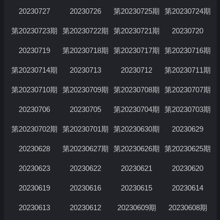
20230727
20230726
第20230725期
第20230724期
第20230723期
第20230722期
第20230721期
20230720
20230719
第20230718期
第20230717期
第20230716期
第20230714期
20230713
20230712
第20230711期
第20230710期
第20230709期
第20230708期
第20230707期
20230706
20230705
第20230704期
第20230703期
第20230702期
第20230701期
第20230630期
20230629
20230628
第20230627期
第20230626期
第20230625期
20230623
20230622
20230621
20230620
20230619
20230616
20230615
20230614
20230613
20230612
20230609期
20230608期