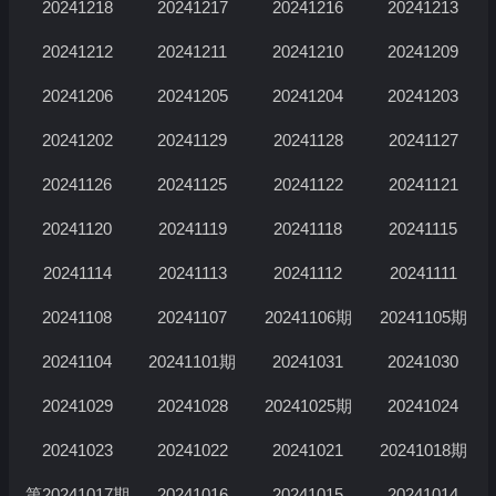
20241218
20241217
20241216
20241213
20241212
20241211
20241210
20241209
20241206
20241205
20241204
20241203
20241202
20241129
20241128
20241127
20241126
20241125
20241122
20241121
20241120
20241119
20241118
20241115
20241114
20241113
20241112
20241111
20241108
20241107
20241106期
20241105期
20241104
20241101期
20241031
20241030
20241029
20241028
20241025期
20241024
20241023
20241022
20241021
20241018期
第20241017期
20241016
20241015
20241014