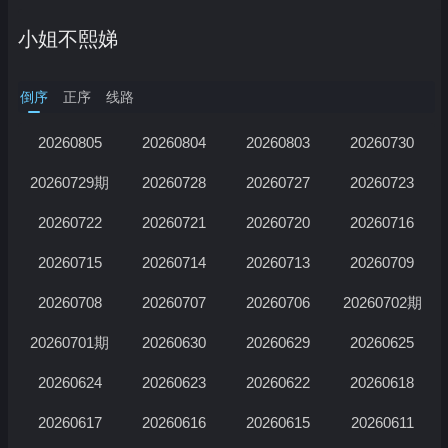
小姐不熙娣
倒序
正序
线路
20260805
20260804
20260803
20260730
20260729期
20260728
20260727
20260723
20260722
20260721
20260720
20260716
20260715
20260714
20260713
20260709
20260708
20260707
20260706
20260702期
20260701期
20260630
20260629
20260625
20260624
20260623
20260622
20260618
20260617
20260616
20260615
20260611