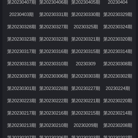
第20230407期
第20230406期
第20230405期
20230404
20230403期
第20230331期
第20230330期
第20230329期
第20230328期
第20230327期
20230325期
第20230324期
第20230323期
第20230322期
第20230321期
第20230320期
第20230317期
第20230316期
第20230315期
第20230314期
第20230313期
第20230310期
20230309
第20230308期
第20230307期
第20230306期
第20230303期
第20230302期
第20230301期
第20230228期
第20230227期
20230224期
第20230223期
第20230222期
第20230221期
第20230220期
第20230217期
第20230216期
第20230215期
第20230214期
第20230213期
第20230210期
20230209期
第20230208期
第20230207期
第20230206期
第20230203期
第20230202期