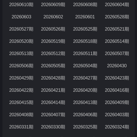
20260610期
20260609期
20260608期
20260604期
20260603
20260602
20260601
20260528期
20260527期
20260526期
20260525期
20260521期
20260520期
20260519期
20260518期
20260514期
20260513期
20260512期
20260511期
20260507期
20260506期
20260505期
20260504期
20260430
20260429期
20260428期
20260427期
20260423期
20260422期
20260421期
20260420期
20260416期
20260415期
20260414期
20260413期
20260409期
20260408期
20260407期
20260406期
20260403期
20260331期
20260330期
20260325期
20260324期