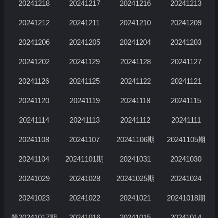
20241218
20241217
20241216
20241213
20241212
20241211
20241210
20241209
20241206
20241205
20241204
20241203
20241202
20241129
20241128
20241127
20241126
20241125
20241122
20241121
20241120
20241119
20241118
20241115
20241114
20241113
20241112
20241111
20241108
20241107
20241106期
20241105期
20241104
20241101期
20241031
20241030
20241029
20241028
20241025期
20241024
20241023
20241022
20241021
20241018期
第20241017期
20241016
20241015
20241014