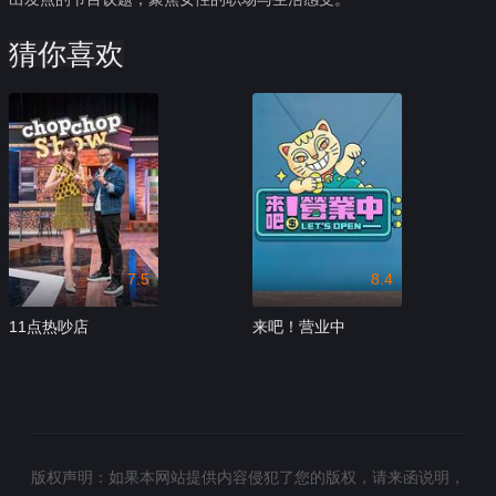
猜你喜欢
7.5
8.4
11点热吵店
来吧！营业中
版权声明：如果本网站提供内容侵犯了您的版权，请来函说明，