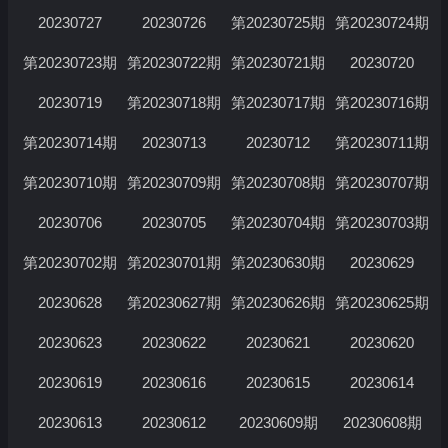
20230727
20230726
第20230725期
第20230724期
第20230723期
第20230722期
第20230721期
20230720
20230719
第20230718期
第20230717期
第20230716期
第20230714期
20230713
20230712
第20230711期
第20230710期
第20230709期
第20230708期
第20230707期
20230706
20230705
第20230704期
第20230703期
第20230702期
第20230701期
第20230630期
20230629
20230628
第20230627期
第20230626期
第20230625期
20230623
20230622
20230621
20230620
20230619
20230616
20230615
20230614
20230613
20230612
20230609期
20230608期