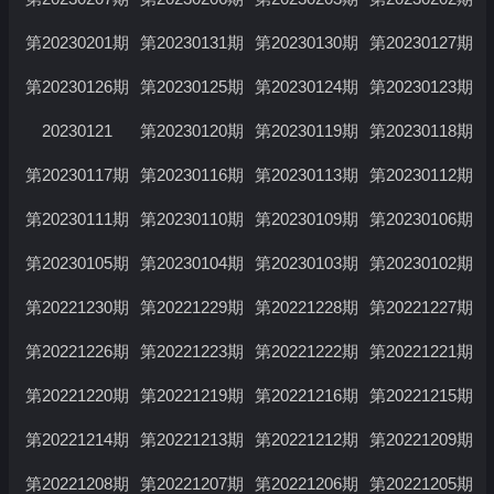
第20230201期
第20230131期
第20230130期
第20230127期
第20230126期
第20230125期
第20230124期
第20230123期
20230121
第20230120期
第20230119期
第20230118期
第20230117期
第20230116期
第20230113期
第20230112期
第20230111期
第20230110期
第20230109期
第20230106期
第20230105期
第20230104期
第20230103期
第20230102期
第20221230期
第20221229期
第20221228期
第20221227期
第20221226期
第20221223期
第20221222期
第20221221期
第20221220期
第20221219期
第20221216期
第20221215期
第20221214期
第20221213期
第20221212期
第20221209期
第20221208期
第20221207期
第20221206期
第20221205期