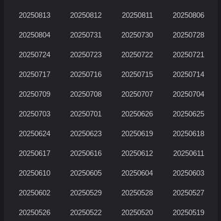
20250813
20250812
20250811
20250806
20250804
20250731
20250730
20250728
20250724
20250723
20250722
20250721
20250717
20250716
20250715
20250714
20250709
20250708
20250707
20250704
20250703
20250701
20250626
20250625
20250624
20250623
20250619
20250618
20250617
20250616
20250612
20250611
20250610
20250605
20250604
20250603
20250602
20250529
20250528
20250527
20250526
20250522
20250520
20250519