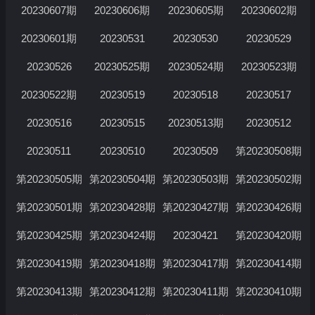
20230607期
20230606期
20230605期
20230602期
20230601期
20230531
20230530
20230529
20230526
20230525期
20230524期
20230523期
20230522期
20230519
20230518
20230517
20230516
20230515
20230513期
20230512
20230511
20230510
20230509
第20230508期
第20230505期
第20230504期
第20230503期
第20230502期
第20230501期
第20230428期
第20230427期
第20230426期
第20230425期
第20230424期
20230421
第20230420期
第20230419期
第20230418期
第20230417期
第20230414期
第20230413期
第20230412期
第20230411期
第20230410期