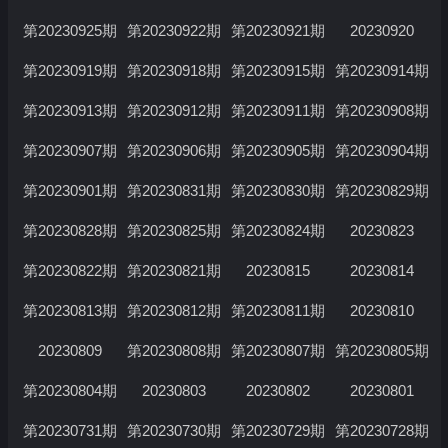
第20230925期
第20230922期
第20230921期
20230920
第20230919期
第20230918期
第20230915期
第20230914期
第20230913期
第20230912期
第20230911期
第20230908期
第20230907期
第20230906期
第20230905期
第20230904期
第20230901期
第20230831期
第20230830期
第20230829期
第20230828期
第20230825期
第20230824期
20230823
第20230822期
第20230821期
20230815
20230814
第20230813期
第20230812期
第20230811期
20230810
20230809
第20230808期
第20230807期
第20230805期
第20230804期
20230803
20230802
20230801
第20230731期
第20230730期
第20230729期
第20230728期