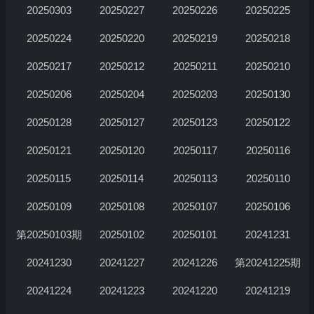
20250303
20250227
20250226
20250225
20250224
20250220
20250219
20250218
20250217
20250212
20250211
20250210
20250206
20250204
20250203
20250130
20250128
20250127
20250123
20250122
20250121
20250120
20250117
20250116
20250115
20250114
20250113
20250110
20250109
20250108
20250107
20250106
第20250103期
20250102
20250101
20241231
20241230
20241227
20241226
第20241225期
20241224
20241223
20241220
20241219