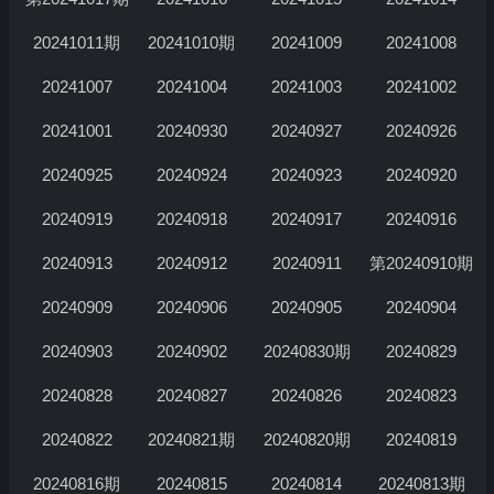
20241011期
20241010期
20241009
20241008
20241007
20241004
20241003
20241002
20241001
20240930
20240927
20240926
20240925
20240924
20240923
20240920
20240919
20240918
20240917
20240916
20240913
20240912
20240911
第20240910期
20240909
20240906
20240905
20240904
20240903
20240902
20240830期
20240829
20240828
20240827
20240826
20240823
20240822
20240821期
20240820期
20240819
20240816期
20240815
20240814
20240813期