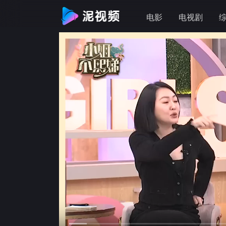
电影
电视剧