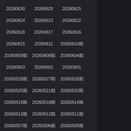
20260630
20260629
20260625
20260624
20260623
20260622
20260618
20260617
20260616
20260615
20260611
20260610期
20260609期
20260608期
20260604期
20260603
20260602
20260601
20260528期
20260527期
20260526期
20260525期
20260521期
20260520期
20260519期
20260518期
20260514期
20260513期
20260512期
20260511期
20260507期
20260506期
20260505期