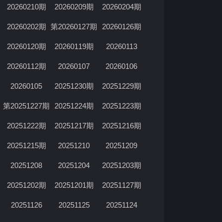
20260210期
20260209期
20260204期
20260202期
第20260127期
20260126期
20260120期
20260119期
20260113
20260112期
20260107
20260106
20260105
20251230期
20251229期
第20251227期
20251224期
20251223期
20251222期
20251217期
20251216期
20251215期
20251210
20251209
20251208
20251204
20251203期
20251202期
20251201期
20251127期
20251126
20251125
20251124