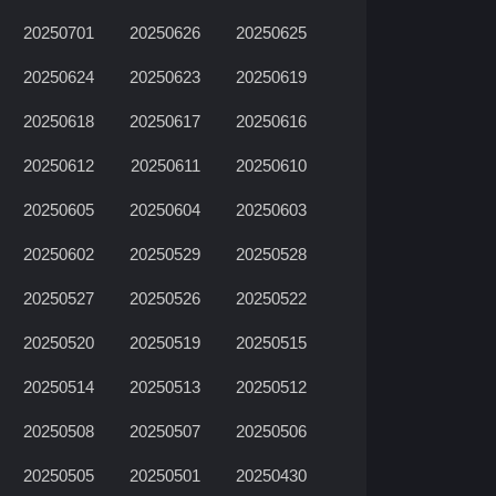
20250701
20250626
20250625
20250624
20250623
20250619
20250618
20250617
20250616
20250612
20250611
20250610
20250605
20250604
20250603
20250602
20250529
20250528
20250527
20250526
20250522
20250520
20250519
20250515
20250514
20250513
20250512
20250508
20250507
20250506
20250505
20250501
20250430