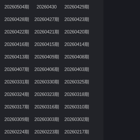
20260504期
20260430
20260429期
20260428期
20260427期
20260423期
20260422期
20260421期
20260420期
20260416期
20260415期
20260414期
20260413期
20260409期
20260408期
20260407期
20260406期
20260403期
20260331期
20260330期
20260325期
20260324期
20260323期
20260318期
20260317期
20260316期
20260310期
20260309期
20260303期
20260302期
20260224期
20260223期
20260217期