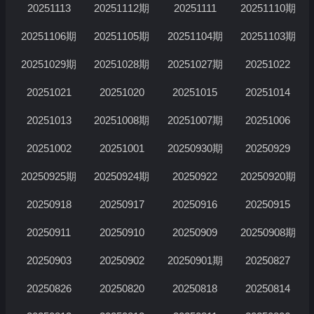
20251113
20251112期
20251111
20251110期
20251106期
20251105期
20251104期
20251103期
20251029期
20251028期
20251027期
20251022
20251021
20251020
20251015
20251014
20251013
20251008期
20251007期
20251006
20251002
20251001
20250930期
20250929
20250925期
20250924期
20250922
20250920期
20250918
20250917
20250916
20250915
20250911
20250910
20250909
20250908期
20250903
20250902
20250901期
20250827
20250826
20250820
20250818
20250814