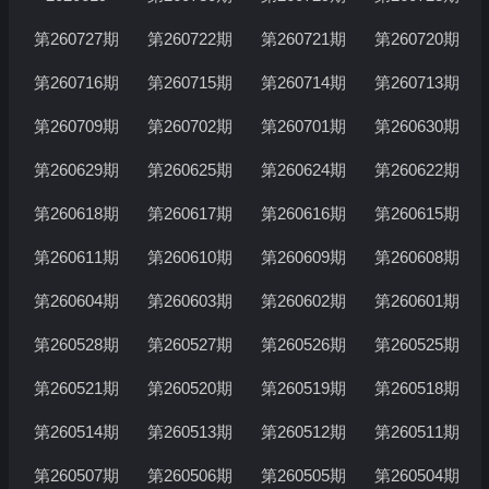
第260727期
第260722期
第260721期
第260720期
第260716期
第260715期
第260714期
第260713期
第260709期
第260702期
第260701期
第260630期
第260629期
第260625期
第260624期
第260622期
第260618期
第260617期
第260616期
第260615期
第260611期
第260610期
第260609期
第260608期
第260604期
第260603期
第260602期
第260601期
第260528期
第260527期
第260526期
第260525期
第260521期
第260520期
第260519期
第260518期
第260514期
第260513期
第260512期
第260511期
第260507期
第260506期
第260505期
第260504期