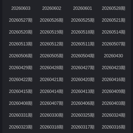
20260603
20260602
20260601
20260528期
20260527期
20260526期
20260525期
20260521期
20260520期
20260519期
20260518期
20260514期
20260513期
20260512期
20260511期
20260507期
20260506期
20260505期
20260504期
20260430
20260429期
20260428期
20260427期
20260423期
20260422期
20260421期
20260420期
20260416期
20260415期
20260414期
20260413期
20260409期
20260408期
20260407期
20260406期
20260403期
20260331期
20260330期
20260325期
20260324期
20260323期
20260318期
20260317期
20260316期