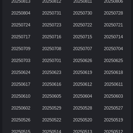
20250813
20250812
20250811
20250806
20250804
20250731
20250730
20250728
20250724
20250723
20250722
20250721
20250717
20250716
20250715
20250714
20250709
20250708
20250707
20250704
20250703
20250701
20250626
20250625
20250624
20250623
20250619
20250618
20250617
20250616
20250612
20250611
20250610
20250605
20250604
20250603
20250602
20250529
20250528
20250527
20250526
20250522
20250520
20250519
20250515
20250514
20250513
20250512