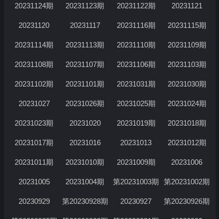
20231124期
20231123期
20231122期
20231121
20231120
20231117
20231116期
20231115期
20231114期
20231113期
20231110期
20231109期
20231108期
20231107期
20231106期
20231103期
20231102期
20231101期
20231031期
20231030期
20231027
20231026期
20231025期
20231024期
20231023期
20231020
20231019期
20231018期
20231017期
20231016
20231013
20231012期
20231011期
20231010期
20231009期
20231006
20231005
20231004期
第20231003期
第20231002期
20230929
第20230928期
20230927
第20230926期