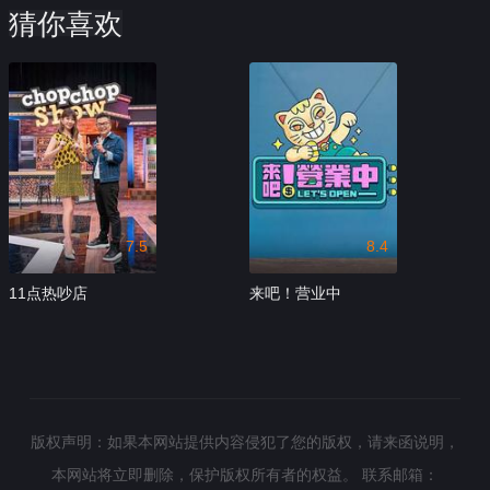
猜你喜欢
7.5
8.4
11点热吵店
来吧！营业中
版权声明：如果本网站提供内容侵犯了您的版权，请来函说明，
本网站将立即删除，保护版权所有者的权益。
联系邮箱：