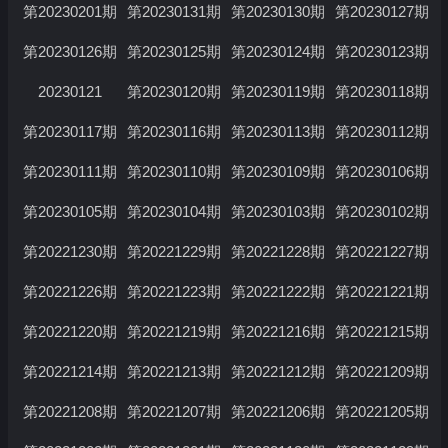
第20230201期
第20230131期
第20230130期
第20230127期
第20230126期
第20230125期
第20230124期
第20230123期
20230121
第20230120期
第20230119期
第20230118期
第20230117期
第20230116期
第20230113期
第20230112期
第20230111期
第20230110期
第20230109期
第20230106期
第20230105期
第20230104期
第20230103期
第20230102期
第20221230期
第20221229期
第20221228期
第20221227期
第20221226期
第20221223期
第20221222期
第20221221期
第20221220期
第20221219期
第20221216期
第20221215期
第20221214期
第20221213期
第20221212期
第20221209期
第20221208期
第20221207期
第20221206期
第20221205期