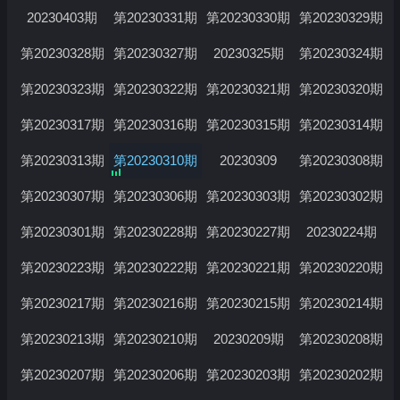
20230403期
第20230331期
第20230330期
第20230329期
第20230328期
第20230327期
20230325期
第20230324期
第20230323期
第20230322期
第20230321期
第20230320期
第20230317期
第20230316期
第20230315期
第20230314期
第20230313期
第20230310期
20230309
第20230308期
第20230307期
第20230306期
第20230303期
第20230302期
第20230301期
第20230228期
第20230227期
20230224期
第20230223期
第20230222期
第20230221期
第20230220期
第20230217期
第20230216期
第20230215期
第20230214期
第20230213期
第20230210期
20230209期
第20230208期
第20230207期
第20230206期
第20230203期
第20230202期