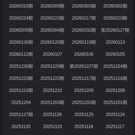
20260310期
20260309期
20260303期
20260302期
20260224期
20260223期
20260217期
20260210期
20260209期
20260204期
20260202期
第20260127期
20260126期
20260120期
20260119期
20260113
20260112期
20260107
20260106
20260105
20251230期
20251229期
第20251227期
20251224期
20251223期
20251222期
20251217期
20251216期
20251215期
20251210
20251209
20251208
20251204
20251203期
20251202期
20251201期
20251127期
20251126
20251125
20251124
20251120
20251119
20251118
20251117