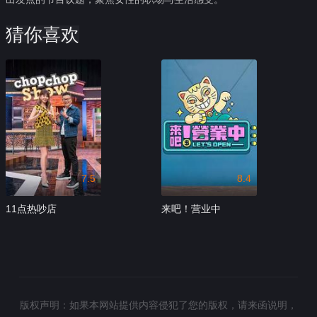
猜你喜欢
7.5
8.4
11点热吵店
来吧！营业中
版权声明：如果本网站提供内容侵犯了您的版权，请来函说明，