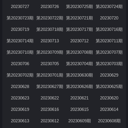
20230727
20230726
第20230725期
第20230724期
第20230723期
第20230722期
第20230721期
20230720
20230719
第20230718期
第20230717期
第20230716期
第20230714期
20230713
20230712
第20230711期
第20230710期
第20230709期
第20230708期
第20230707期
20230706
20230705
第20230704期
第20230703期
第20230702期
第20230701期
第20230630期
20230629
20230628
第20230627期
第20230626期
第20230625期
20230623
20230622
20230621
20230620
20230619
20230616
20230615
20230614
20230613
20230612
20230609期
20230608期