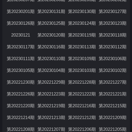
第20230201期
第20230131期
第20230130期
第20230127期
第20230126期
第20230125期
第20230124期
第20230123期
20230121
第20230120期
第20230119期
第20230118期
第20230117期
第20230116期
第20230113期
第20230112期
第20230111期
第20230110期
第20230109期
第20230106期
第20230105期
第20230104期
第20230103期
第20230102期
第20221230期
第20221229期
第20221228期
第20221227期
第20221226期
第20221223期
第20221222期
第20221221期
第20221220期
第20221219期
第20221216期
第20221215期
第20221214期
第20221213期
第20221212期
第20221209期
第20221208期
第20221207期
第20221206期
第20221205期