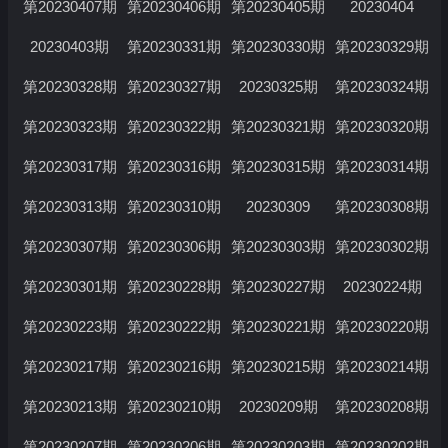
第20230407期
第20230406期
第20230405期
20230404
20230403期
第20230331期
第20230330期
第20230329期
第20230328期
第20230327期
20230325期
第20230324期
第20230323期
第20230322期
第20230321期
第20230320期
第20230317期
第20230316期
第20230315期
第20230314期
第20230313期
第20230310期
20230309
第20230308期
第20230307期
第20230306期
第20230303期
第20230302期
第20230301期
第20230228期
第20230227期
20230224期
第20230223期
第20230222期
第20230221期
第20230220期
第20230217期
第20230216期
第20230215期
第20230214期
第20230213期
第20230210期
20230209期
第20230208期
第20230207期
第20230206期
第20230203期
第20230202期