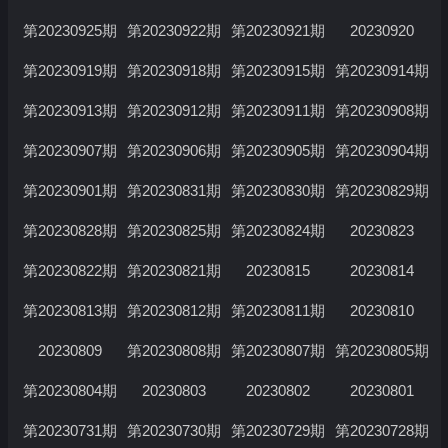
第20230925期
第20230922期
第20230921期
20230920
第20230919期
第20230918期
第20230915期
第20230914期
第20230913期
第20230912期
第20230911期
第20230908期
第20230907期
第20230906期
第20230905期
第20230904期
第20230901期
第20230831期
第20230830期
第20230829期
第20230828期
第20230825期
第20230824期
20230823
第20230822期
第20230821期
20230815
20230814
第20230813期
第20230812期
第20230811期
20230810
20230809
第20230808期
第20230807期
第20230805期
第20230804期
20230803
20230802
20230801
第20230731期
第20230730期
第20230729期
第20230728期