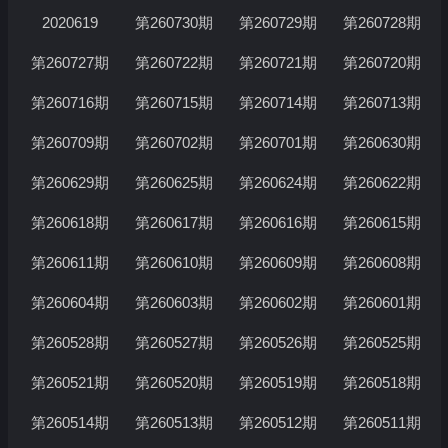
2020619
第260730期
第260729期
第260728期
第260727期
第260722期
第260721期
第260720期
第260716期
第260715期
第260714期
第260713期
第260709期
第260702期
第260701期
第260630期
第260629期
第260625期
第260624期
第260622期
第260618期
第260617期
第260616期
第260615期
第260611期
第260610期
第260609期
第260608期
第260604期
第260603期
第260602期
第260601期
第260528期
第260527期
第260526期
第260525期
第260521期
第260520期
第260519期
第260518期
第260514期
第260513期
第260512期
第260511期