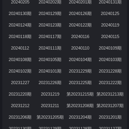
20240205
20240202期
20240201期
20240131期
20240130期
20240129期
20240126期
20240125
20240124期
20240123期
20240122期
20240119
20240118期
20240117期
20240116
20240115
20240112
20240111期
20240110
20240109期
20240108期
20240105期
20240104期
20240103期
20240102期
20240101期
20231229期
20231228期
20231227
20231226期
20231225期
20231222期
20231220期
20231219
第20231215期
第20231213期
20231212
20231211
第20231208期
第20231207期
20231206期
第20231205期
20231204期
20231201期
20231130期
20231129期
20231128期
20231127期