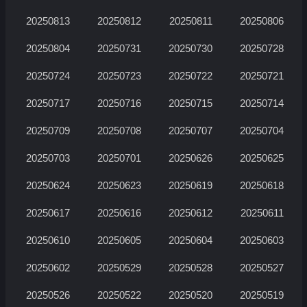
20250813
20250812
20250811
20250806
20250804
20250731
20250730
20250728
20250724
20250723
20250722
20250721
20250717
20250716
20250715
20250714
20250709
20250708
20250707
20250704
20250703
20250701
20250626
20250625
20250624
20250623
20250619
20250618
20250617
20250616
20250612
20250611
20250610
20250605
20250604
20250603
20250602
20250529
20250528
20250527
20250526
20250522
20250520
20250519