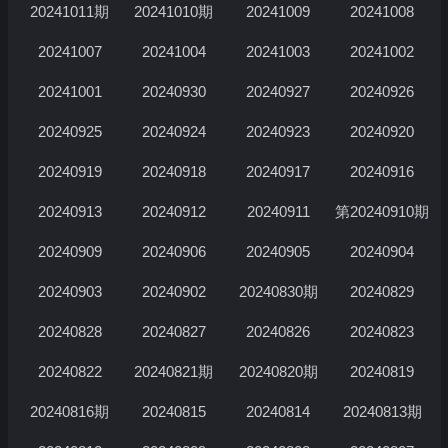
20241011期
20241010期
20241009
20241008
20241007
20241004
20241003
20241002
20241001
20240930
20240927
20240926
20240925
20240924
20240923
20240920
20240919
20240918
20240917
20240916
20240913
20240912
20240911
第20240910期
20240909
20240906
20240905
20240904
20240903
20240902
20240830期
20240829
20240828
20240827
20240826
20240823
20240822
20240821期
20240820期
20240819
20240816期
20240815
20240814
20240813期