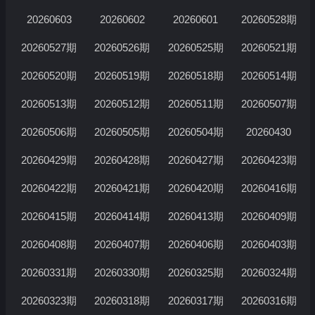
20260603
20260602
20260601
20260528期
20260527期
20260526期
20260525期
20260521期
20260520期
20260519期
20260518期
20260514期
20260513期
20260512期
20260511期
20260507期
20260506期
20260505期
20260504期
20260430
20260429期
20260428期
20260427期
20260423期
20260422期
20260421期
20260420期
20260416期
20260415期
20260414期
20260413期
20260409期
20260408期
20260407期
20260406期
20260403期
20260331期
20260330期
20260325期
20260324期
20260323期
20260318期
20260317期
20260316期