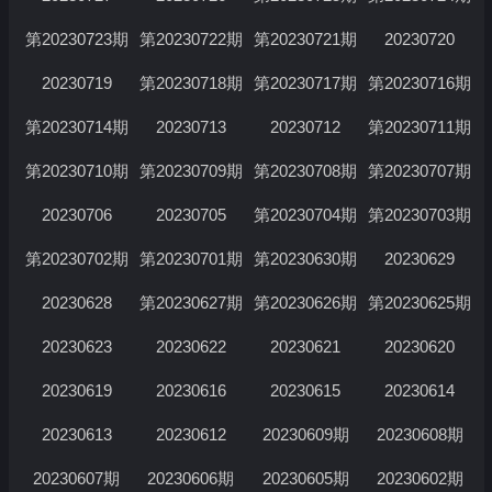
第20230723期
第20230722期
第20230721期
20230720
20230719
第20230718期
第20230717期
第20230716期
第20230714期
20230713
20230712
第20230711期
第20230710期
第20230709期
第20230708期
第20230707期
20230706
20230705
第20230704期
第20230703期
第20230702期
第20230701期
第20230630期
20230629
20230628
第20230627期
第20230626期
第20230625期
20230623
20230622
20230621
20230620
20230619
20230616
20230615
20230614
20230613
20230612
20230609期
20230608期
20230607期
20230606期
20230605期
20230602期