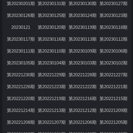
第20230201期
第20230131期
第20230130期
第20230127期
第20230126期
第20230125期
第20230124期
第20230123期
20230121
第20230120期
第20230119期
第20230118期
第20230117期
第20230116期
第20230113期
第20230112期
第20230111期
第20230110期
第20230109期
第20230106期
第20230105期
第20230104期
第20230103期
第20230102期
第20221230期
第20221229期
第20221228期
第20221227期
第20221226期
第20221223期
第20221222期
第20221221期
第20221220期
第20221219期
第20221216期
第20221215期
第20221214期
第20221213期
第20221212期
第20221209期
第20221208期
第20221207期
第20221206期
第20221205期