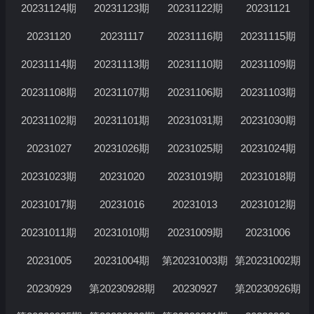
20231124期
20231123期
20231122期
20231121
20231120
20231117
20231116期
20231115期
20231114期
20231113期
20231110期
20231109期
20231108期
20231107期
20231106期
20231103期
20231102期
20231101期
20231031期
20231030期
20231027
20231026期
20231025期
20231024期
20231023期
20231020
20231019期
20231018期
20231017期
20231016
20231013
20231012期
20231011期
20231010期
20231009期
20231006
20231005
20231004期
第20231003期
第20231002期
20230929
第20230928期
20230927
第20230926期