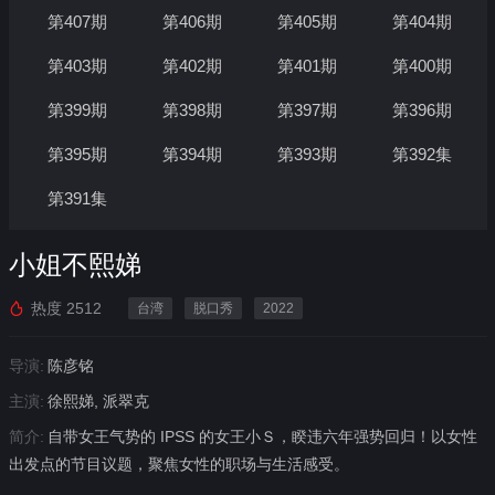
第407期
第406期
第405期
第404期
第403期
第402期
第401期
第400期
第399期
第398期
第397期
第396期
第395期
第394期
第393期
第392集
第391集
小姐不熙娣
热度
2512
台湾
脱口秀
2022
导演:
陈彦铭
主演:
徐熙娣, 派翠克
简介:
自带女王气势的 IPSS 的女王小Ｓ，睽违六年强势回归！以女性
出发点的节目议题，聚焦女性的职场与生活感受。