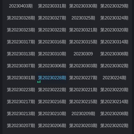
20230403期
第20230331期
第20230330期
第20230329期
第20230328期
第20230327期
20230325期
第20230324期
第20230323期
第20230322期
第20230321期
第20230320期
第20230317期
第20230316期
第20230315期
第20230314期
第20230313期
第20230310期
20230309
第20230308期
第20230307期
第20230306期
第20230303期
第20230302期
第20230301期
第20230228期
第20230227期
20230224期
第20230223期
第20230222期
第20230221期
第20230220期
第20230217期
第20230216期
第20230215期
第20230214期
第20230213期
第20230210期
20230209期
第20230208期
第20230207期
第20230206期
第20230203期
第20230202期