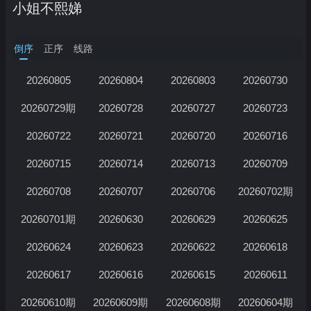
小姐不熙娣
倒序
正序
线路
20260805
20260804
20260803
20260730
20260729期
20260728
20260727
20260723
20260722
20260721
20260720
20260716
20260715
20260714
20260713
20260709
20260708
20260707
20260706
20260702期
20260701期
20260630
20260629
20260625
20260624
20260623
20260622
20260618
20260617
20260616
20260615
20260611
20260610期
20260609期
20260608期
20260604期