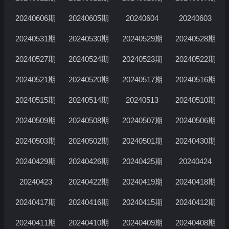
20240606期
20240605期
20240604
20240603
20240531期
20240530期
20240529期
20240528期
20240527期
20240524期
20240523期
20240522期
20240521期
20240520期
20240517期
20240516期
20240515期
20240514期
20240513
20240510期
20240509期
20240508期
20240507期
20240506期
20240503期
20240502期
20240501期
20240430期
20240429期
20240426期
20240425期
20240424
20240423
20240422期
20240419期
20240418期
20240417期
20240416期
20240415期
20240412期
20240411期
20240410期
20240409期
20240408期