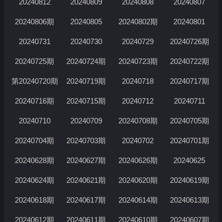
20240812
20240809
20240808
20240807
20240806期
20240805
20240802期
20240801
20240731
20240730
20240729
20240726期
20240725期
20240724期
20240723期
20240722期
第20240720期
20240719期
20240718
20240717期
20240716期
20240715期
20240712
20240711
20240710
20240709
20240708期
20240705期
20240704期
20240703期
20240702
20240701期
20240628期
20240627期
20240626期
20240625
20240624期
20240621期
20240620期
20240619期
20240618期
20240617期
20240614期
20240613期
20240612期
20240611期
20240610期
20240607期