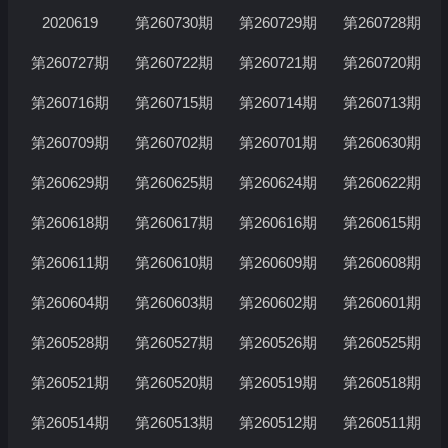
2020619
第260730期
第260729期
第260728期
第260727期
第260722期
第260721期
第260720期
第260716期
第260715期
第260714期
第260713期
第260709期
第260702期
第260701期
第260630期
第260629期
第260625期
第260624期
第260622期
第260618期
第260617期
第260616期
第260615期
第260611期
第260610期
第260609期
第260608期
第260604期
第260603期
第260602期
第260601期
第260528期
第260527期
第260526期
第260525期
第260521期
第260520期
第260519期
第260518期
第260514期
第260513期
第260512期
第260511期