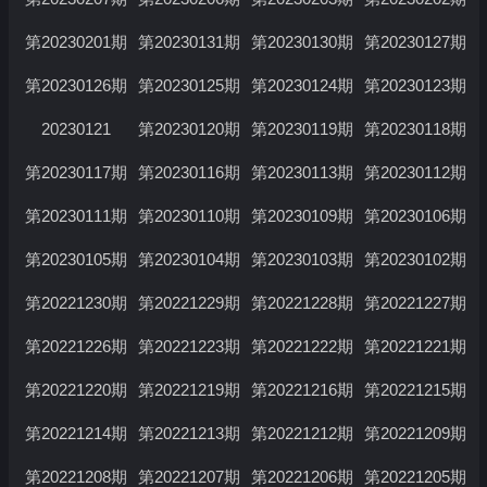
第20230201期
第20230131期
第20230130期
第20230127期
第20230126期
第20230125期
第20230124期
第20230123期
20230121
第20230120期
第20230119期
第20230118期
第20230117期
第20230116期
第20230113期
第20230112期
第20230111期
第20230110期
第20230109期
第20230106期
第20230105期
第20230104期
第20230103期
第20230102期
第20221230期
第20221229期
第20221228期
第20221227期
第20221226期
第20221223期
第20221222期
第20221221期
第20221220期
第20221219期
第20221216期
第20221215期
第20221214期
第20221213期
第20221212期
第20221209期
第20221208期
第20221207期
第20221206期
第20221205期