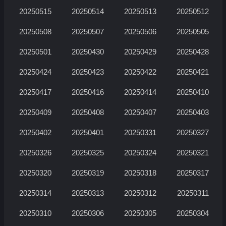
20250515
20250514
20250513
20250512
20250508
20250507
20250506
20250505
20250501
20250430
20250429
20250428
20250424
20250423
20250422
20250421
20250417
20250416
20250414
20250410
20250409
20250408
20250407
20250403
20250402
20250401
20250331
20250327
20250326
20250325
20250324
20250321
20250320
20250319
20250318
20250317
20250314
20250313
20250312
20250311
20250310
20250306
20250305
20250304