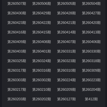
第260507期
第260506期
第260505期
第260504期
第260430期
第260429期
第260428期
第260427期
第260423期
第260422期
第260421期
第260420期
第260416期
第260415期
第260414期
第260413期
第260409期
第260408期
第260407期
第260406期
第260403期
第260401期
第260331期
第260330期
第260325期
第260324期
第260323期
第260318期
第260317期
第260316期
第260310期
第260309期
第260303期
第260302期
第260224期
第260223期
第260217期
第260210期
第260209期
第260204期
第260203期
第260202期
第260127期
第412期