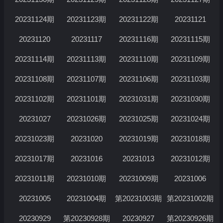
20231124期
20231123期
20231122期
20231121
20231120
20231117
20231116期
20231115期
20231114期
20231113期
20231110期
20231109期
20231108期
20231107期
20231106期
20231103期
20231102期
20231101期
20231031期
20231030期
20231027
20231026期
20231025期
20231024期
20231023期
20231020
20231019期
20231018期
20231017期
20231016
20231013
20231012期
20231011期
20231010期
20231009期
20231006
20231005
20231004期
第20231003期
第20231002期
20230929
第20230928期
20230927
第20230926期