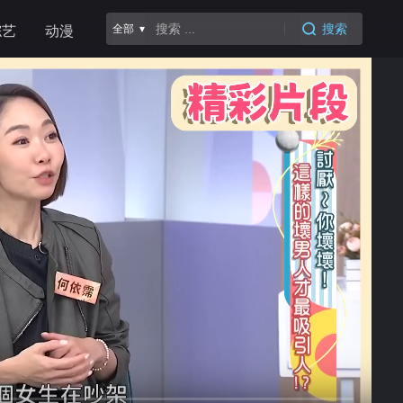
搜索
全部 ▾
综艺
动漫