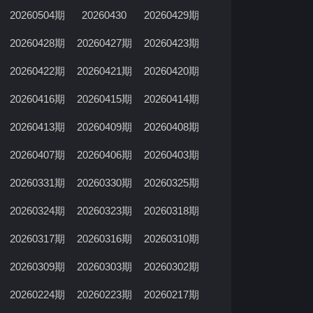
20260504期
20260430
20260429期
20260428期
20260427期
20260423期
20260422期
20260421期
20260420期
20260416期
20260415期
20260414期
20260413期
20260409期
20260408期
20260407期
20260406期
20260403期
20260331期
20260330期
20260325期
20260324期
20260323期
20260318期
20260317期
20260316期
20260310期
20260309期
20260303期
20260302期
20260224期
20260223期
20260217期