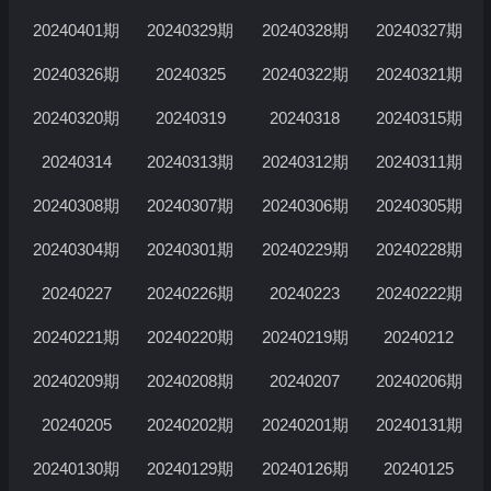
20240401期
20240329期
20240328期
20240327期
20240326期
20240325
20240322期
20240321期
正在加载…
20240320期
20240319
20240318
20240315期
20240314
20240313期
20240312期
20240311期
20240308期
20240307期
20240306期
20240305期
20240304期
20240301期
20240229期
20240228期
20240227
20240226期
20240223
20240222期
20240221期
20240220期
20240219期
20240212
20240209期
20240208期
20240207
20240206期
20240205
20240202期
20240201期
20240131期
20240130期
20240129期
20240126期
20240125