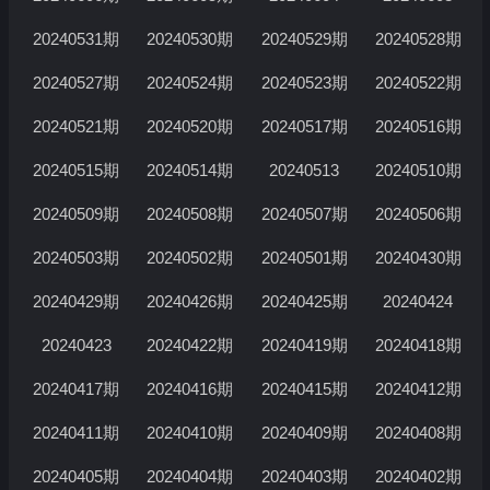
20240531期
20240530期
20240529期
20240528期
20240527期
20240524期
20240523期
20240522期
20240521期
20240520期
20240517期
20240516期
20240515期
20240514期
20240513
20240510期
20240509期
20240508期
20240507期
20240506期
20240503期
20240502期
20240501期
20240430期
20240429期
20240426期
20240425期
20240424
20240423
20240422期
20240419期
20240418期
20240417期
20240416期
20240415期
20240412期
20240411期
20240410期
20240409期
20240408期
20240405期
20240404期
20240403期
20240402期