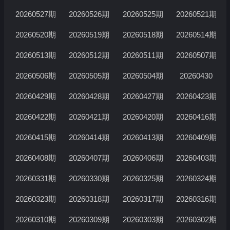
20260527期
20260526期
20260525期
20260521期
20260520期
20260519期
20260518期
20260514期
20260513期
20260512期
20260511期
20260507期
20260506期
20260505期
20260504期
20260430
20260429期
20260428期
20260427期
20260423期
20260422期
20260421期
20260420期
20260416期
20260415期
20260414期
20260413期
20260409期
20260408期
20260407期
20260406期
20260403期
20260331期
20260330期
20260325期
20260324期
20260323期
20260318期
20260317期
20260316期
20260310期
20260309期
20260303期
20260302期