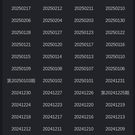
20250217
20250212
20250211
20250210
20250206
20250204
20250203
20250130
20250128
20250127
20250123
20250122
20250121
20250120
20250117
20250116
20250115
20250114
20250113
20250110
20250109
20250108
20250107
20250106
第20250103期
20250102
20250101
20241231
20241230
20241227
20241226
第20241225期
20241224
20241223
20241220
20241219
20241218
20241217
20241216
20241213
20241212
20241211
20241210
20241209