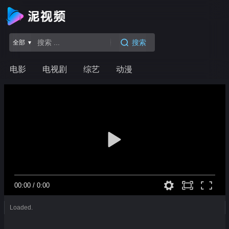
搜索
全部 ▾
电影
电视剧
综艺
动漫
00:00
/
0:00
Loaded.