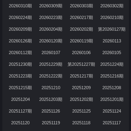
20260310期
20260309期
20260303期
20260302期
20260224期
20260223期
20260217期
20260210期
20260209期
20260204期
20260202期
第20260127期
20260126期
20260120期
20260119期
20260113
20260112期
20260107
20260106
20260105
20251230期
20251229期
第20251227期
20251224期
20251223期
20251222期
20251217期
20251216期
20251215期
20251210
20251209
20251208
20251204
20251203期
20251202期
20251201期
20251127期
20251126
20251125
20251124
20251120
20251119
20251118
20251117