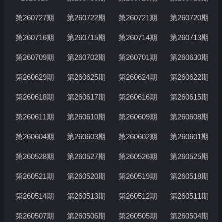
第260727期
第260722期
第260721期
第260720期
第260716期
第260715期
第260714期
第260713期
第260709期
第260702期
第260701期
第260630期
第260629期
第260625期
第260624期
第260622期
第260618期
第260617期
第260616期
第260615期
第260611期
第260610期
第260609期
第260608期
第260604期
第260603期
第260602期
第260601期
第260528期
第260527期
第260526期
第260525期
第260521期
第260520期
第260519期
第260518期
第260514期
第260513期
第260512期
第260511期
第260507期
第260506期
第260505期
第260504期