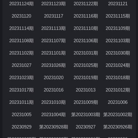
20231124期
20231123期
20231122期
20231121
20231120
20231117
20231116期
20231115期
20231114期
20231113期
20231110期
20231109期
20231108期
20231107期
20231106期
20231103期
20231102期
20231101期
20231031期
20231030期
20231027
20231026期
20231025期
20231024期
20231023期
20231020
20231019期
20231018期
20231017期
20231016
20231013
20231012期
20231011期
20231010期
20231009期
20231006
20231005
20231004期
第20231003期
第20231002期
20230929
第20230928期
20230927
第20230926期