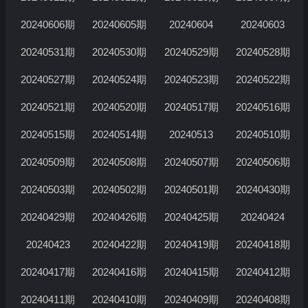
20240606期
20240605期
20240604
20240603
20240531期
20240530期
20240529期
20240528期
20240527期
20240524期
20240523期
20240522期
20240521期
20240520期
20240517期
20240516期
20240515期
20240514期
20240513
20240510期
20240509期
20240508期
20240507期
20240506期
20240503期
20240502期
20240501期
20240430期
20240429期
20240426期
20240425期
20240424
20240423
20240422期
20240419期
20240418期
20240417期
20240416期
20240415期
20240412期
20240411期
20240410期
20240409期
20240408期