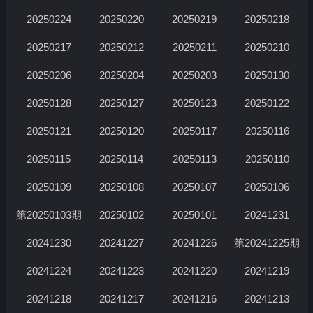
20250224
20250220
20250219
20250218
20250217
20250212
20250211
20250210
20250206
20250204
20250203
20250130
20250128
20250127
20250123
20250122
20250121
20250120
20250117
20250116
20250115
20250114
20250113
20250110
20250109
20250108
20250107
20250106
第20250103期
20250102
20250101
20241231
20241230
20241227
20241226
第20241225期
20241224
20241223
20241220
20241219
20241218
20241217
20241216
20241213