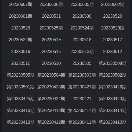
20230607期
20230606期
20230605期
20230602期
20230601期
20230531
20230530
20230529
20230526
20230525期
20230524期
20230523期
20230522期
20230519
20230518
20230517
20230516
20230515
20230513期
20230512
20230511
20230510
20230509
第20230508期
第20230505期
第20230504期
第20230503期
第20230502期
第20230501期
第20230428期
第20230427期
第20230426期
第20230425期
第20230424期
20230421
第20230420期
第20230419期
第20230418期
第20230417期
第20230414期
第20230413期
第20230412期
第20230411期
第20230410期