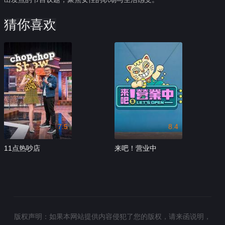
猜你喜欢
7.5
8.4
11点热吵店
来吧！营业中
版权声明：如果本网站提供内容侵犯了您的版权，请来函说明，