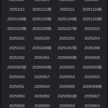
20251113
20251112期
20251111
20251110期
20251106期
20251105期
20251104期
20251103期
20251029期
20251028期
20251027期
20251022
20251021
20251020
20251015
20251014
20251013
20251008期
20251007期
20251006
20251002
20251001
20250930期
20250929
20250925期
20250924期
20250922
20250920期
20250918
20250917
20250916
20250915
20250911
20250910
20250909
20250908期
20250903
20250902
20250901期
20250827
20250826
20250820
20250818
20250814