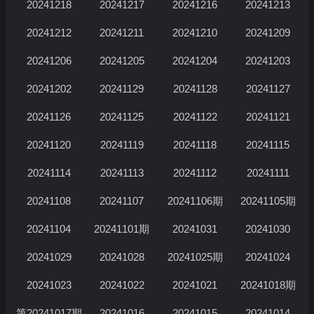
20241218
20241217
20241216
20241213
20241212
20241211
20241210
20241209
20241206
20241205
20241204
20241203
20241202
20241129
20241128
20241127
20241126
20241125
20241122
20241121
20241120
20241119
20241118
20241115
20241114
20241113
20241112
20241111
20241108
20241107
20241106期
20241105期
20241104
20241101期
20241031
20241030
20241029
20241028
20241025期
20241024
20241023
20241022
20241021
20241018期
第20241017期
20241016
20241015
20241014