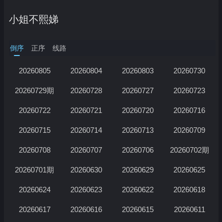
小姐不熙娣
倒序
正序
线路
20260805
20260804
20260803
20260730
20260729期
20260728
20260727
20260723
20260722
20260721
20260720
20260716
20260715
20260714
20260713
20260709
20260708
20260707
20260706
20260702期
20260701期
20260630
20260629
20260625
20260624
20260623
20260622
20260618
20260617
20260616
20260615
20260611