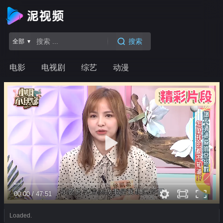
搜索
全部 ▾
电影
电视剧
综艺
动漫
00:00
/
47:51
Loaded.