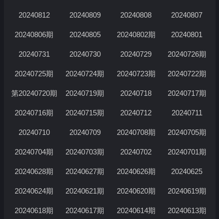
20240812
20240809
20240808
20240807
20240806期
20240805
20240802期
20240801
20240731
20240730
20240729
20240726期
20240725期
20240724期
20240723期
20240722期
第20240720期
20240719期
20240718
20240717期
20240716期
20240715期
20240712
20240711
20240710
20240709
20240708期
20240705期
20240704期
20240703期
20240702
20240701期
20240628期
20240627期
20240626期
20240625
20240624期
20240621期
20240620期
20240619期
20240618期
20240617期
20240614期
20240613期