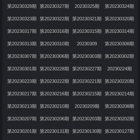
第20230328期
第20230327期
20230325期
第20230324期
第20230323期
第20230322期
第20230321期
第20230320期
第20230317期
第20230316期
第20230315期
第20230314期
第20230313期
第20230310期
20230309
第20230308期
第20230307期
第20230306期
第20230303期
第20230302期
第20230301期
第20230228期
第20230227期
20230224期
第20230223期
第20230222期
第20230221期
第20230220期
第20230217期
第20230216期
第20230215期
第20230214期
第20230213期
第20230210期
20230209期
第20230208期
第20230207期
第20230206期
第20230203期
第20230202期
第20230201期
第20230131期
第20230130期
第20230127期