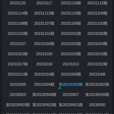
20231120
20231117
20231116期
20231115期
20231114期
20231113期
20231110期
20231109期
20231108期
20231107期
20231106期
20231103期
20231102期
20231101期
20231031期
20231030期
20231027
20231026期
20231025期
20231024期
20231023期
20231020
20231019期
20231018期
20231017期
20231016
20231013
20231012期
20231011期
20231010期
20231009期
20231006
20231005
20231004期
第20231003期
第20231002期
20230929
第20230928期
20230927
第20230926期
第20230925期
第20230922期
第20230921期
20230920