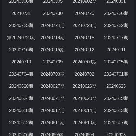
20240806期
20240805
20240802期
20240801
20240731
20240730
20240729
20240726期
20240725期
20240724期
20240723期
20240722期
第20240720期
20240719期
20240718
20240717期
20240716期
20240715期
20240712
20240711
20240710
20240709
20240708期
20240705期
20240704期
20240703期
20240702
20240701期
20240628期
20240627期
20240626期
20240625
20240624期
20240621期
20240620期
20240619期
20240618期
20240617期
20240614期
20240613期
20240612期
20240611期
20240610期
20240607期
20240606期
20240605期
20240604
20240603