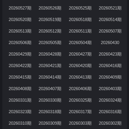
20260527期
20260526期
20260525期
20260521期
20260520期
20260519期
20260518期
20260514期
20260513期
20260512期
20260511期
20260507期
20260506期
20260505期
20260504期
20260430
20260429期
20260428期
20260427期
20260423期
20260422期
20260421期
20260420期
20260416期
20260415期
20260414期
20260413期
20260409期
20260408期
20260407期
20260406期
20260403期
20260331期
20260330期
20260325期
20260324期
20260323期
20260318期
20260317期
20260316期
20260310期
20260309期
20260303期
20260302期