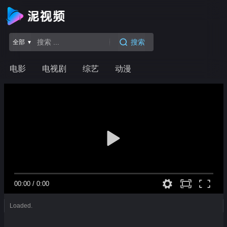
搜索
全部 ▾
电影
电视剧
综艺
动漫
00:00
/
0:00
Loaded.