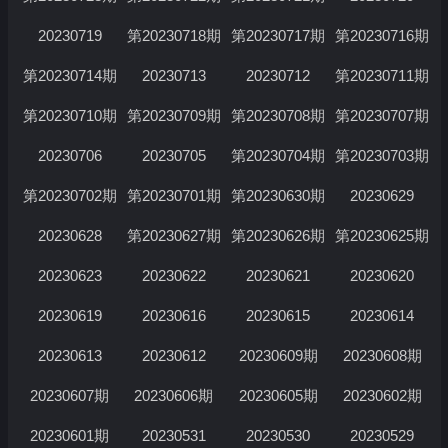
20230719
第20230718期
第20230717期
第20230716期
第20230714期
20230713
20230712
第20230711期
第20230710期
第20230709期
第20230708期
第20230707期
20230706
20230705
第20230704期
第20230703期
第20230702期
第20230701期
第20230630期
20230629
20230628
第20230627期
第20230626期
第20230625期
20230623
20230622
20230621
20230620
20230619
20230616
20230615
20230614
20230613
20230612
20230609期
20230608期
20230607期
20230606期
20230605期
20230602期
20230601期
20230531
20230530
20230529