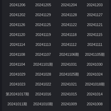
20241206
20241205
20241204
20241203
20241202
20241129
20241128
20241127
20241126
20241125
20241122
20241121
20241120
20241119
20241118
20241115
20241114
20241113
20241112
20241111
20241108
20241107
20241106期
20241105期
20241104
20241101期
20241031
20241030
20241029
20241028
20241025期
20241024
20241023
20241022
20241021
20241018期
第20241017期
20241016
20241015
20241014
20241011期
20241010期
20241009
20241008