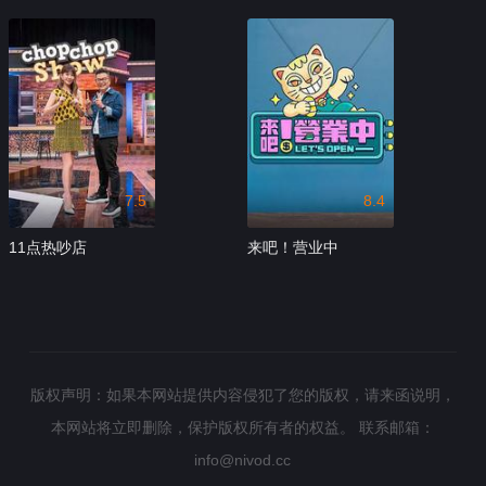
7.5
8.4
11点热吵店
来吧！营业中
版权声明：如果本网站提供内容侵犯了您的版权，请来函说明，
本网站将立即删除，保护版权所有者的权益。
联系邮箱：
info@nivod.cc