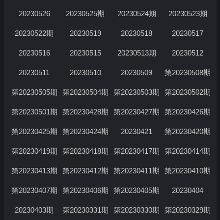
20230526
20230525期
20230524期
20230523期
20230522期
20230519
20230518
20230517
20230516
20230515
20230513期
20230512
20230511
20230510
20230509
第20230508期
第20230505期
第20230504期
第20230503期
第20230502期
第20230501期
第20230428期
第20230427期
第20230426期
第20230425期
第20230424期
20230421
第20230420期
第20230419期
第20230418期
第20230417期
第20230414期
第20230413期
第20230412期
第20230411期
第20230410期
第20230407期
第20230406期
第20230405期
20230404
20230403期
第20230331期
第20230330期
第20230329期