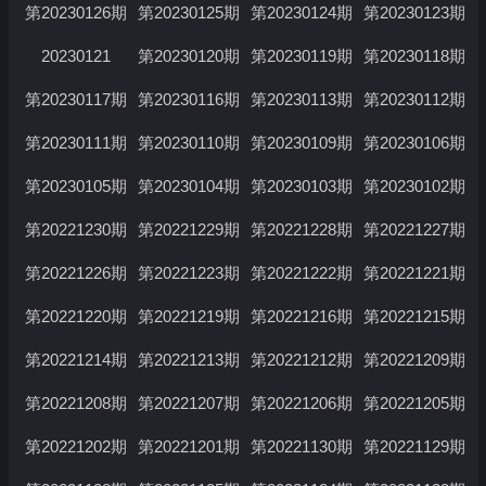
第20230126期
第20230125期
第20230124期
第20230123期
20230121
第20230120期
第20230119期
第20230118期
第20230117期
第20230116期
第20230113期
第20230112期
第20230111期
第20230110期
第20230109期
第20230106期
第20230105期
第20230104期
第20230103期
第20230102期
第20221230期
第20221229期
第20221228期
第20221227期
第20221226期
第20221223期
第20221222期
第20221221期
第20221220期
第20221219期
第20221216期
第20221215期
第20221214期
第20221213期
第20221212期
第20221209期
第20221208期
第20221207期
第20221206期
第20221205期
第20221202期
第20221201期
第20221130期
第20221129期