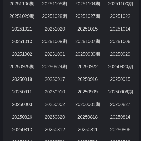
20251106期
20251105期
20251104期
20251103期
20251029期
20251028期
20251027期
20251022
20251021
20251020
20251015
20251014
20251013
20251008期
20251007期
20251006
20251002
20251001
20250930期
20250929
20250925期
20250924期
20250922
20250920期
20250918
20250917
20250916
20250915
20250911
20250910
20250909
20250908期
20250903
20250902
20250901期
20250827
20250826
20250820
20250818
20250814
20250813
20250812
20250811
20250806