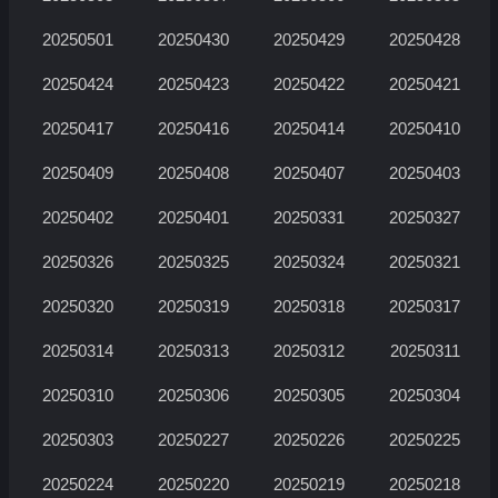
20250501
20250430
20250429
20250428
20250424
20250423
20250422
20250421
20250417
20250416
20250414
20250410
20250409
20250408
20250407
20250403
20250402
20250401
20250331
20250327
20250326
20250325
20250324
20250321
20250320
20250319
20250318
20250317
20250314
20250313
20250312
20250311
20250310
20250306
20250305
20250304
20250303
20250227
20250226
20250225
20250224
20250220
20250219
20250218