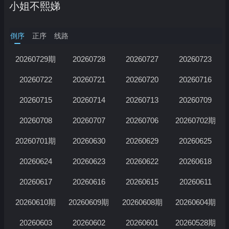
小姐不熙娣
倒序
正序
线路
20260729期
20260728
20260727
20260723
20260722
20260721
20260720
20260716
20260715
20260714
20260713
20260709
20260708
20260707
20260706
20260702期
20260701期
20260630
20260629
20260625
20260624
20260623
20260622
20260618
20260617
20260616
20260615
20260611
20260610期
20260609期
20260608期
20260604期
20260603
20260602
20260601
20260528期