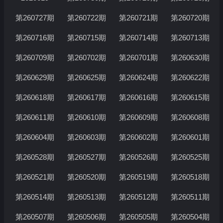
第260727期
第260722期
第260721期
第260720期
第260716期
第260715期
第260714期
第260713期
第260709期
第260702期
第260701期
第260630期
第260629期
第260625期
第260624期
第260622期
第260618期
第260617期
第260616期
第260615期
第260611期
第260610期
第260609期
第260608期
第260604期
第260603期
第260602期
第260601期
第260528期
第260527期
第260526期
第260525期
第260521期
第260520期
第260519期
第260518期
第260514期
第260513期
第260512期
第260511期
第260507期
第260506期
第260505期
第260504期