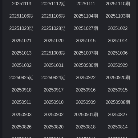
20251113
20251112期
20251111
20251110期
20251106期
20251105期
20251104期
20251103期
20251029期
20251028期
20251027期
20251022
20251021
20251020
20251015
20251014
20251013
20251008期
20251007期
20251006
20251002
20251001
20250930期
20250929
20250925期
20250924期
20250922
20250920期
20250918
20250917
20250916
20250915
20250911
20250910
20250909
20250908期
20250903
20250902
20250901期
20250827
20250826
20250820
20250818
20250814