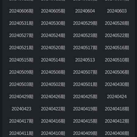
20240606期
20240605期
20240604
20240603
20240531期
20240530期
20240529期
20240528期
20240527期
20240524期
20240523期
20240522期
20240521期
20240520期
20240517期
20240516期
20240515期
20240514期
20240513
20240510期
20240509期
20240508期
20240507期
20240506期
20240503期
20240502期
20240501期
20240430期
20240429期
20240426期
20240425期
20240424
20240423
20240422期
20240419期
20240418期
20240417期
20240416期
20240415期
20240412期
20240411期
20240410期
20240409期
20240408期