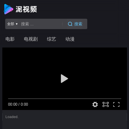
搜索
全部 ▾
电影
电视剧
综艺
动漫
00:00
/
0:00
Loaded.