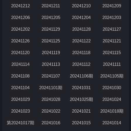
20241212
20241211
20241210
20241209
20241206
20241205
20241204
20241203
20241202
20241129
20241128
20241127
20241126
20241125
20241122
20241121
20241120
20241119
20241118
20241115
20241114
20241113
20241112
20241111
20241108
20241107
20241106期
20241105期
20241104
20241101期
20241031
20241030
20241029
20241028
20241025期
20241024
20241023
20241022
20241021
20241018期
第20241017期
20241016
20241015
20241014