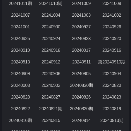
20241011期
20241010期
20241009
20241008
20241007
20241004
20241003
20241002
20241001
20240930
20240927
20240926
20240925
20240924
20240923
20240920
20240919
20240918
20240917
20240916
20240913
20240912
20240911
第20240910期
20240909
20240906
20240905
20240904
20240903
20240902
20240830期
20240829
20240828
20240827
20240826
20240823
20240822
20240821期
20240820期
20240819
20240816期
20240815
20240814
20240813期