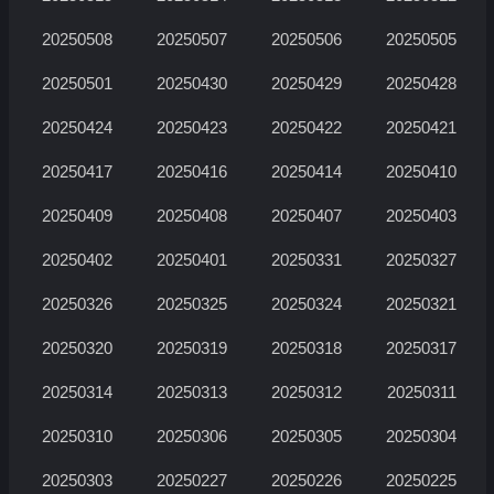
20250508
20250507
20250506
20250505
20250501
20250430
20250429
20250428
20250424
20250423
20250422
20250421
20250417
20250416
20250414
20250410
20250409
20250408
20250407
20250403
20250402
20250401
20250331
20250327
20250326
20250325
20250324
20250321
20250320
20250319
20250318
20250317
20250314
20250313
20250312
20250311
20250310
20250306
20250305
20250304
20250303
20250227
20250226
20250225