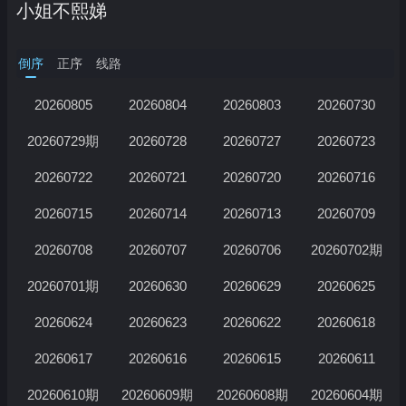
小姐不熙娣
倒序
正序
线路
20260805
20260804
20260803
20260730
20260729期
20260728
20260727
20260723
20260722
20260721
20260720
20260716
20260715
20260714
20260713
20260709
20260708
20260707
20260706
20260702期
20260701期
20260630
20260629
20260625
20260624
20260623
20260622
20260618
20260617
20260616
20260615
20260611
20260610期
20260609期
20260608期
20260604期