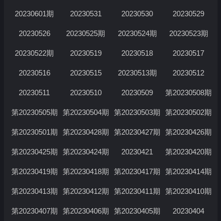
20230601期
20230531
20230530
20230529
20230526
20230525期
20230524期
20230523期
20230522期
20230519
20230518
20230517
20230516
20230515
20230513期
20230512
20230511
20230510
20230509
第20230508期
第20230505期
第20230504期
第20230503期
第20230502期
第20230501期
第20230428期
第20230427期
第20230426期
第20230425期
第20230424期
20230421
第20230420期
第20230419期
第20230418期
第20230417期
第20230414期
第20230413期
第20230412期
第20230411期
第20230410期
第20230407期
第20230406期
第20230405期
20230404