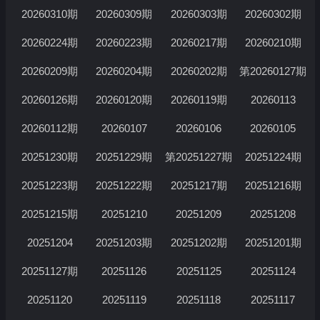
20260310期
20260309期
20260303期
20260302期
20260224期
20260223期
20260217期
20260210期
20260209期
20260204期
20260202期
第20260127期
20260126期
20260120期
20260119期
20260113
20260112期
20260107
20260106
20260105
20251230期
20251229期
第20251227期
20251224期
20251223期
20251222期
20251217期
20251216期
20251215期
20251210
20251209
20251208
20251204
20251203期
20251202期
20251201期
20251127期
20251126
20251125
20251124
20251120
20251119
20251118
20251117