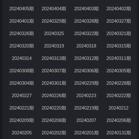
20240405期
20240404期
20240403期
20240402期
20240401期
20240329期
20240328期
20240327期
20240326期
20240325
20240322期
20240321期
正在加载…
20240320期
20240319
20240318
20240315期
20240314
20240313期
20240312期
20240311期
20240308期
20240307期
20240306期
20240305期
20240304期
20240301期
20240229期
20240228期
20240227
20240226期
20240223
20240222期
20240221期
20240220期
20240219期
20240212
20240209期
20240208期
20240207
20240206期
20240205
20240202期
20240201期
20240131期