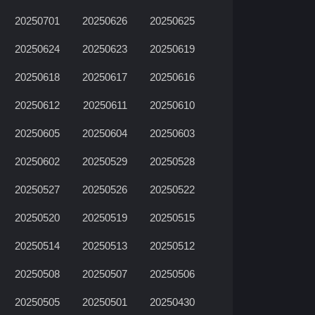
20250701
20250626
20250625
20250624
20250623
20250619
20250618
20250617
20250616
20250612
20250611
20250610
20250605
20250604
20250603
20250602
20250529
20250528
20250527
20250526
20250522
20250520
20250519
20250515
20250514
20250513
20250512
20250508
20250507
20250506
20250505
20250501
20250430