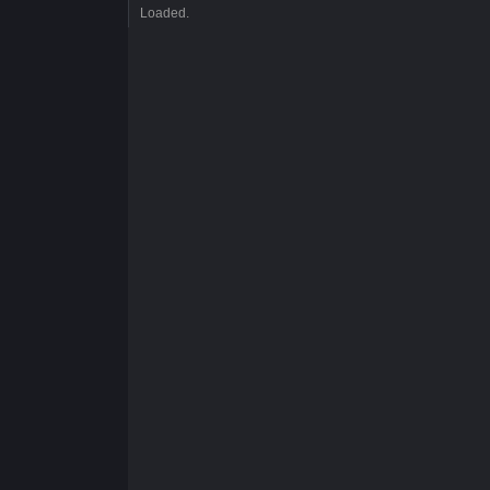
Loaded.