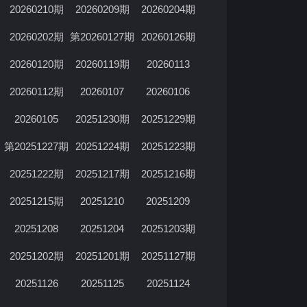
20260210期
20260209期
20260204期
20260202期
第20260127期
20260126期
20260120期
20260119期
20260113
20260112期
20260107
20260106
20260105
20251230期
20251229期
第20251227期
20251224期
20251223期
20251222期
20251217期
20251216期
20251215期
20251210
20251209
20251208
20251204
20251203期
20251202期
20251201期
20251127期
20251126
20251125
20251124