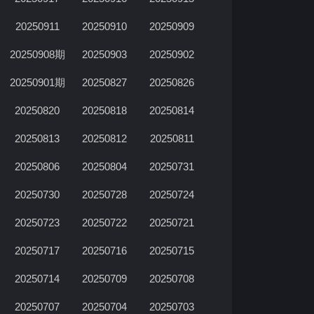
20250911
20250910
20250909
20250908期
20250903
20250902
20250901期
20250827
20250826
20250820
20250818
20250814
20250813
20250812
20250811
20250806
20250804
20250731
20250730
20250728
20250724
20250723
20250722
20250721
20250717
20250716
20250715
20250714
20250709
20250708
20250707
20250704
20250703