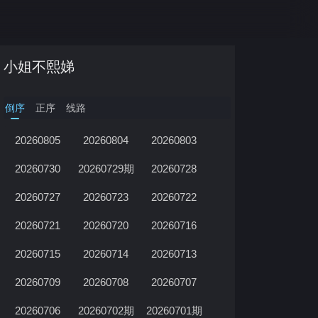
小姐不熙娣
倒序
正序
线路
20260805
20260804
20260803
20260730
20260729期
20260728
20260727
20260723
20260722
20260721
20260720
20260716
20260715
20260714
20260713
20260709
20260708
20260707
20260706
20260702期
20260701期