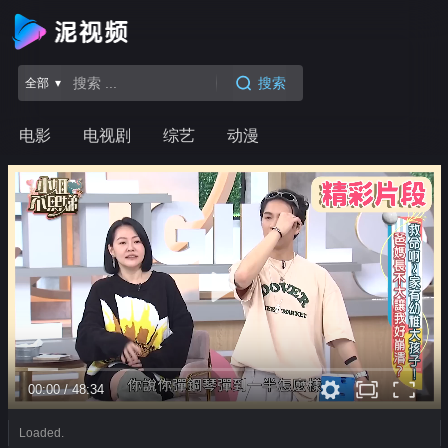
搜索
全部 ▾
电影
电视剧
综艺
动漫
00:00
/
48:34
Loaded.