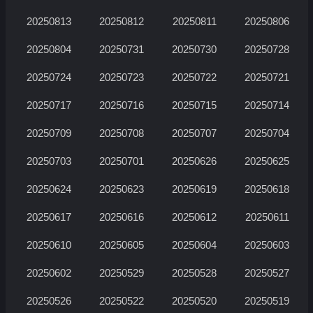
20250813
20250812
20250811
20250806
20250804
20250731
20250730
20250728
20250724
20250723
20250722
20250721
20250717
20250716
20250715
20250714
20250709
20250708
20250707
20250704
20250703
20250701
20250626
20250625
20250624
20250623
20250619
20250618
20250617
20250616
20250612
20250611
20250610
20250605
20250604
20250603
20250602
20250529
20250528
20250527
20250526
20250522
20250520
20250519