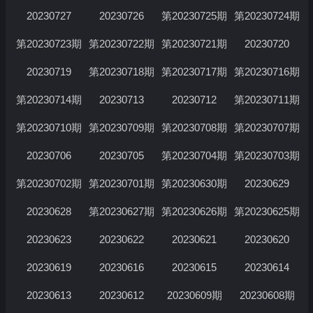
20230727
20230726
第20230725期
第20230724期
第20230723期
第20230722期
第20230721期
20230720
20230719
第20230718期
第20230717期
第20230716期
第20230714期
20230713
20230712
第20230711期
第20230710期
第20230709期
第20230708期
第20230707期
20230706
20230705
第20230704期
第20230703期
第20230702期
第20230701期
第20230630期
20230629
20230628
第20230627期
第20230626期
第20230625期
20230623
20230622
20230621
20230620
20230619
20230616
20230615
20230614
20230613
20230612
20230609期
20230608期