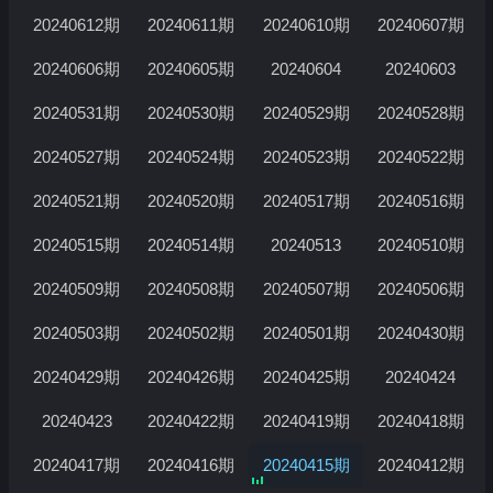
20240612期
20240611期
20240610期
20240607期
20240606期
20240605期
20240604
20240603
20240531期
20240530期
20240529期
20240528期
20240527期
20240524期
20240523期
20240522期
20240521期
20240520期
20240517期
20240516期
20240515期
20240514期
20240513
20240510期
20240509期
20240508期
20240507期
20240506期
20240503期
20240502期
20240501期
20240430期
20240429期
20240426期
20240425期
20240424
20240423
20240422期
20240419期
20240418期
20240417期
20240416期
20240415期
20240412期