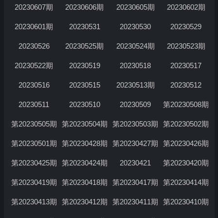
20230607期
20230606期
20230605期
20230602期
20230601期
20230531
20230530
20230529
20230526
20230525期
20230524期
20230523期
20230522期
20230519
20230518
20230517
20230516
20230515
20230513期
20230512
20230511
20230510
20230509
第20230508期
第20230505期
第20230504期
第20230503期
第20230502期
第20230501期
第20230428期
第20230427期
第20230426期
第20230425期
第20230424期
20230421
第20230420期
第20230419期
第20230418期
第20230417期
第20230414期
第20230413期
第20230412期
第20230411期
第20230410期