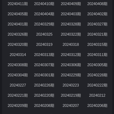
20240411期
20240410期
20240409期
20240408期
20240405期
20240404期
20240403期
20240402期
20240401期
20240329期
20240328期
20240327期
20240326期
20240325
20240322期
20240321期
正在加载…
20240320期
20240319
20240318
20240315期
20240314
20240313期
20240312期
20240311期
20240308期
20240307期
20240306期
20240305期
20240304期
20240301期
20240229期
20240228期
20240227
20240226期
20240223
20240222期
20240221期
20240220期
20240219期
20240212
20240209期
20240208期
20240207
20240206期