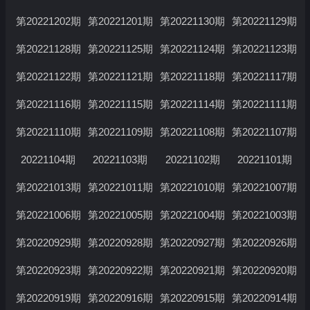
第20221202期
第20221201期
第20221130期
第20221129期
第20221128期
第20221125期
第20221124期
第20221123期
第20221122期
第20221121期
第20221118期
第20221117期
第20221116期
第20221115期
第20221114期
第20221111期
第20221110期
第20221109期
第20221108期
第20221107期
20221104期
20221103期
20221102期
20221101期
第20221013期
第20221011期
第20221010期
第20221007期
第20221006期
第20221005期
第20221004期
第20221003期
第20220929期
第20220928期
第20220927期
第20220926期
第20220923期
第20220922期
第20220921期
第20220920期
第20220919期
第20220916期
第20220915期
第20220914期