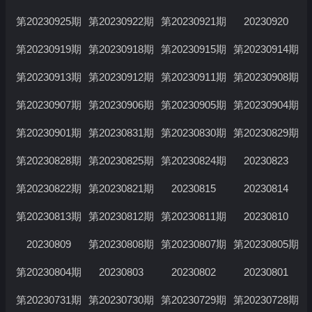
第20230925期
第20230922期
第20230921期
20230920
第20230919期
第20230918期
第20230915期
第20230914期
第20230913期
第20230912期
第20230911期
第20230908期
第20230907期
第20230906期
第20230905期
第20230904期
第20230901期
第20230831期
第20230830期
第20230829期
第20230828期
第20230825期
第20230824期
20230823
第20230822期
第20230821期
20230815
20230814
第20230813期
第20230812期
第20230811期
20230810
20230809
第20230808期
第20230807期
第20230805期
第20230804期
20230803
20230802
20230801
第20230731期
第20230730期
第20230729期
第20230728期