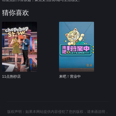
猜你喜欢
7.5
8.4
11点热吵店
来吧！营业中
版权声明：如果本网站提供内容侵犯了您的版权，请来函说明，