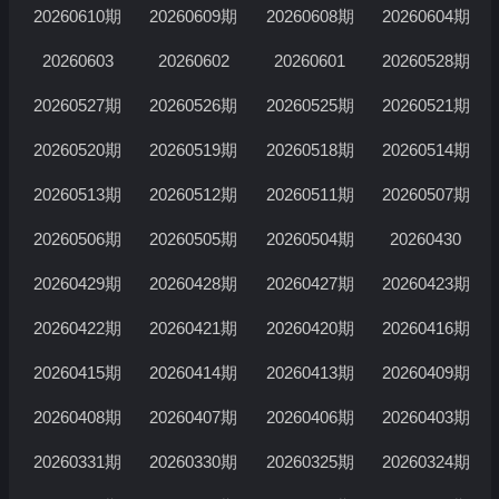
20260610期
20260609期
20260608期
20260604期
20260603
20260602
20260601
20260528期
20260527期
20260526期
20260525期
20260521期
20260520期
20260519期
20260518期
20260514期
20260513期
20260512期
20260511期
20260507期
20260506期
20260505期
20260504期
20260430
20260429期
20260428期
20260427期
20260423期
20260422期
20260421期
20260420期
20260416期
20260415期
20260414期
20260413期
20260409期
20260408期
20260407期
20260406期
20260403期
20260331期
20260330期
20260325期
20260324期