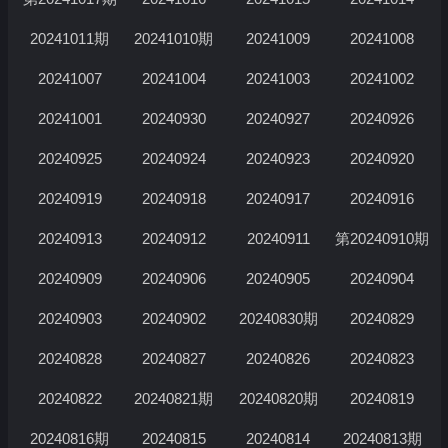
20241011期
20241010期
20241009
20241008
20241007
20241004
20241003
20241002
20241001
20240930
20240927
20240926
20240925
20240924
20240923
20240920
20240919
20240918
20240917
20240916
20240913
20240912
20240911
第20240910期
20240909
20240906
20240905
20240904
20240903
20240902
20240830期
20240829
20240828
20240827
20240826
20240823
20240822
20240821期
20240820期
20240819
20240816期
20240815
20240814
20240813期