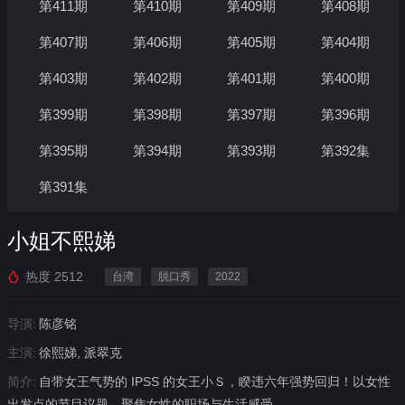
第411期
第410期
第409期
第408期
第407期
第406期
第405期
第404期
第403期
第402期
第401期
第400期
第399期
第398期
第397期
第396期
第395期
第394期
第393期
第392集
第391集
小姐不熙娣
热度
2512
台湾
脱口秀
2022
导演:
陈彦铭
主演:
徐熙娣, 派翠克
简介:
自带女王气势的 IPSS 的女王小Ｓ，睽违六年强势回归！以女性
出发点的节目议题，聚焦女性的职场与生活感受。