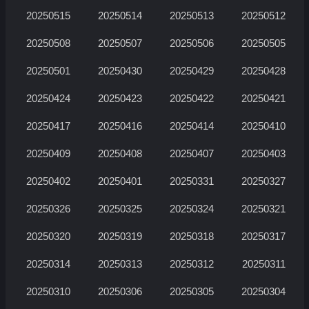
20250515
20250514
20250513
20250512
20250508
20250507
20250506
20250505
20250501
20250430
20250429
20250428
20250424
20250423
20250422
20250421
20250417
20250416
20250414
20250410
20250409
20250408
20250407
20250403
20250402
20250401
20250331
20250327
20250326
20250325
20250324
20250321
20250320
20250319
20250318
20250317
20250314
20250313
20250312
20250311
20250310
20250306
20250305
20250304